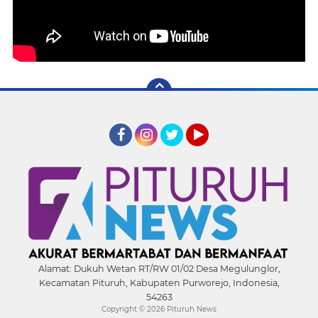
Facebook
Instagram
Twitter
YouTube
Alamat:
Dukuh Wetan RT/RW 01/02 Desa Megulunglor,
Kecamatan Pituruh, Kabupaten Purworejo, Indonesia,
54263
Copyright ©
2026 Pituruh News