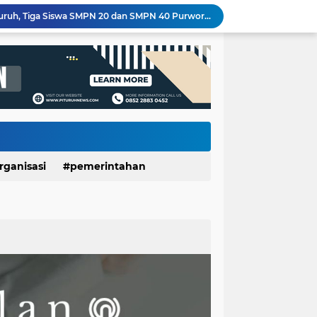
PT Unggulrejo Wasono Dilanda Kebakaran, Tiga Korban Dilaporkan Alami Luka
Meriahkan HUT RI ke-81, SDN Luwenglor Sabet Juara 1 Turnamen Mini Soccer SD Se-Kecamatan Pituruh
Kemarau Picu Krisis Air Bersih, SDN Munggangsari dan Warga Kaligintung Berharap Pasokan Air Rutin
LUNGAN Yuli–Dion: Sejauh Mana Realisasinya?
Expo HUT ke-61 Yonif 412/BES Purworejo 2026 Resmi Dibuka, Pererat Sinergi TNI dan Masyarakat Lewat Beragam Hiburan
Wartawan Senior Purworejo Bambang Yoso Tutup Usia, Kepergiannya Tinggalkan Duka Mendalam
KKN UNDIP Edukasi Warga Desa Dalangan Bangun Keluarga Harmonis dan Cegah KDRT
500 Mesin Produksi Terdampak, Kebakaran PT Unggulrejo Wasono Sebabkan Kerugian Ratusan Juta
Seru dan Penuh Keakraban! Antusiasme Siswa SMPN 20 Purworejo Ikuti Perkemahan Penerimaan Penggalang Baru 2026
rganisasi
pemerintahan
Banggakan Kwarran Pituruh, Tiga Siswa SMPN 20 dan SMPN 40 Purworejo Melenggang ke Jamnas Cibubur