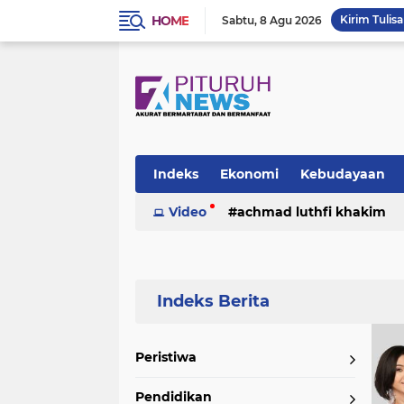
HOME
Kirim Tulis
Sabtu
8 Agu 2026
Indeks
Ekonomi
Kebudayaan
Video
achmad luthfi khakim
politik
puisi
sosok
umk
Peristiwa
Pendidikan