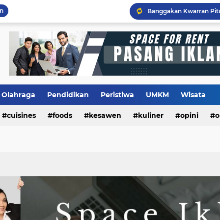
an
Flashback Program PITU
Olahraga
Pendidikan
Peristiwa
UMKM
Wisata
cuisines
foods
kesawen
kuliner
opini
o
m