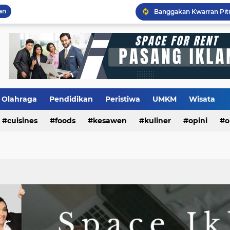
an
Flashback Program PITU
Olahraga
Pendidikan
Peristiwa
UMKM
Wisata
cuisines
foods
kesawen
kuliner
opini
o
m