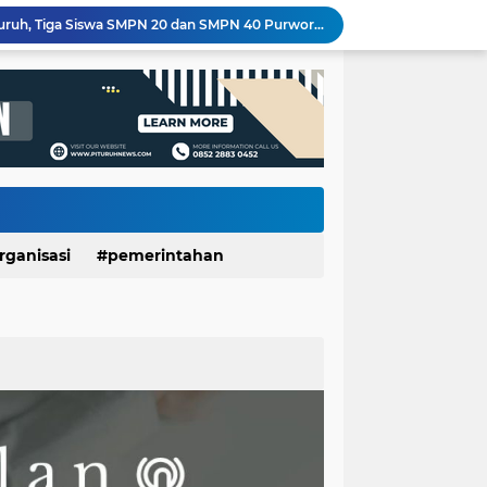
PT Unggulrejo Wasono Dilanda Kebakaran, Tiga Korban Dilaporkan Alami Luka
Meriahkan HUT RI ke-81, SDN Luwenglor Sabet Juara 1 Turnamen Mini Soccer SD Se-Kecamatan Pituruh
Kemarau Picu Krisis Air Bersih, SDN Munggangsari dan Warga Kaligintung Berharap Pasokan Air Rutin
LUNGAN Yuli–Dion: Sejauh Mana Realisasinya?
Expo HUT ke-61 Yonif 412/BES Purworejo 2026 Resmi Dibuka, Pererat Sinergi TNI dan Masyarakat Lewat Beragam Hiburan
Wartawan Senior Purworejo Bambang Yoso Tutup Usia, Kepergiannya Tinggalkan Duka Mendalam
KKN UNDIP Edukasi Warga Desa Dalangan Bangun Keluarga Harmonis dan Cegah KDRT
500 Mesin Produksi Terdampak, Kebakaran PT Unggulrejo Wasono Sebabkan Kerugian Ratusan Juta
Seru dan Penuh Keakraban! Antusiasme Siswa SMPN 20 Purworejo Ikuti Perkemahan Penerimaan Penggalang Baru 2026
rganisasi
pemerintahan
Banggakan Kwarran Pituruh, Tiga Siswa SMPN 20 dan SMPN 40 Purworejo Melenggang ke Jamnas Cibubur