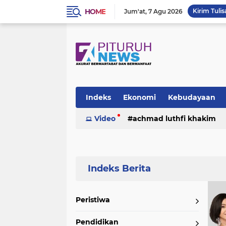
HOME
Kirim Tulis
Jum'at
7 Agu 2026
Indeks
Ekonomi
Kebudayaan
Video
achmad luthfi khakim
politik
puisi
sosok
umk
Peristiwa
Pendidikan