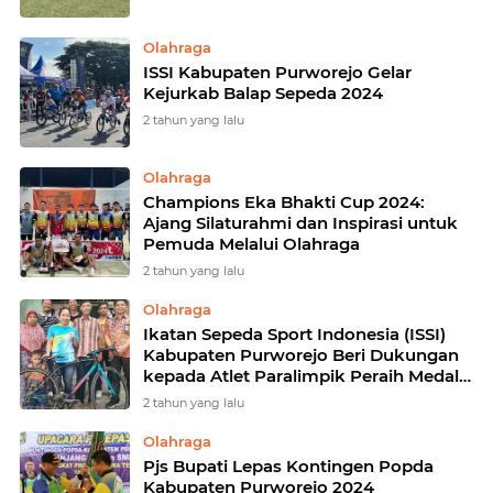
Olahraga
ISSI Kabupaten Purworejo Gelar
Kejurkab Balap Sepeda 2024
2 tahun yang lalu
Olahraga
Champions Eka Bhakti Cup 2024:
Ajang Silaturahmi dan Inspirasi untuk
Pemuda Melalui Olahraga
2 tahun yang lalu
Olahraga
Ikatan Sepeda Sport Indonesia (ISSI)
Kabupaten Purworejo Beri Dukungan
kepada Atlet Paralimpik Peraih Medali
Emas, Mistiyah
2 tahun yang lalu
Olahraga
Pjs Bupati Lepas Kontingen Popda
Kabupaten Purworejo 2024