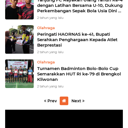
dengan Latihan Bersama U-10, Dukung
Perkembangan Sepak Bola Usia Dini di
Purworejo
2 tahun yang lalu
Olahraga
Peringati HAORNAS ke-41, Bupati
Serahkan Penghargaan Kepada Atlet
Berprestasi
2 tahun yang lalu
Olahraga
Turnamen Badminton Bolo-Bolo Cup
Semarakkan HUT RI ke-79 di Brengkol
Kliwonan
2 tahun yang lalu
Prev
Next