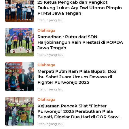
25 Ketua Pengkab dan Pengkot
Dukung Lukas Ary Dwi Utomo Pimpin
PTMSI Jawa Tengah
1 tahun yang lalu
Olahraga
Ramadhan : Putra dari SDN
Harjobinangun Raih Prestasi di POPDA
Jawa Tengah
1 tahun yang lalu
Olahraga
Merpati Putih Raih Piala Bupati, Doa
Ibu Sabet Juara Umum Dewasa di
Fighter Purworejo 2025
1 tahun yang lalu
Olahraga
Kejuaraan Pencak Silat "Fighter
Purworejo" 2025 Perebutkan Piala
Bupati, Digelar Dua Hari di GOR Sarwo
Edhi Wibowo
1 tahun yang lalu