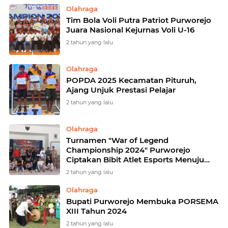
Olahraga
Tim Bola Voli Putra Patriot Purworejo
Juara Nasional Kejurnas Voli U-16
2 tahun yang lalu
Olahraga
POPDA 2025 Kecamatan Pituruh,
Ajang Unjuk Prestasi Pelajar
2 tahun yang lalu
Olahraga
Turnamen "War of Legend
Championship 2024" Purworejo
Ciptakan Bibit Atlet Esports Menuju
Pra Porprov 2025
2 tahun yang lalu
Olahraga
Bupati Purworejo Membuka PORSEMA
XIII Tahun 2024
2 tahun yang lalu