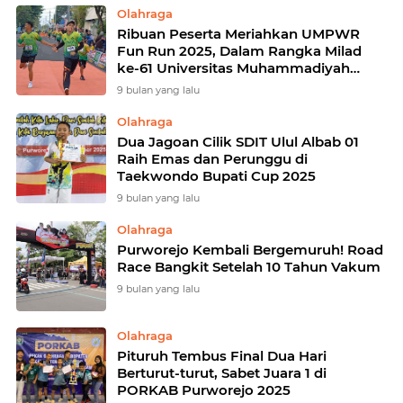
Olahraga
Ribuan Peserta Meriahkan UMPWR
Fun Run 2025, Dalam Rangka Milad
ke-61 Universitas Muhammadiyah
Purworejo
9 bulan yang lalu
Olahraga
Dua Jagoan Cilik SDIT Ulul Albab 01
Raih Emas dan Perunggu di
Taekwondo Bupati Cup 2025
9 bulan yang lalu
Olahraga
Purworejo Kembali Bergemuruh! Road
Race Bangkit Setelah 10 Tahun Vakum
9 bulan yang lalu
Olahraga
Pituruh Tembus Final Dua Hari
Berturut-turut, Sabet Juara 1 di
PORKAB Purworejo 2025