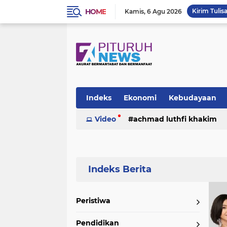
HOME
Kirim Tulis
Kamis
6 Agu 2026
Indeks
Ekonomi
Kebudayaan
Video
achmad luthfi khakim
politik
puisi
sosok
umk
Peristiwa
Pendidikan