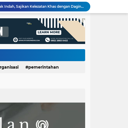
Pemerintah Daerah dan Umat Kristiani Perkuat Semangat Toleransi Melalui Pembinaan Persekutuan Doa di Pituruh
Rembugan Bocah Purworejo 2026: Suara Anak Menggema, Dorong Kebijakan yang Lebih Ramah Anak
Dinporapar Purworejo dan KKN UGM Perkuat Sinergi, Praktik Baik Kecamatan Berdaya Siap Direplikasi
Usia 7 Tahun, Javas Inderatma Wiguna Mantap Menjadi Dalang Cilik, Sang Ayah: Berawal dari Menonton Wayang di YouTube
LUNGAN Yuli–Dion: Sejauh Mana Realisasinya?
Expo HUT ke-61 Yonif 412/BES Purworejo 2026 Resmi Dibuka, Pererat Sinergi TNI dan Masyarakat Lewat Beragam Hiburan
Wartawan Senior Purworejo Bambang Yoso Tutup Usia, Kepergiannya Tinggalkan Duka Mendalam
Layanan Cathlab Resmi Beroperasi di RSUD dr Tjitrowardojo, Pasien Jantung Purworejo Kini Tak Perlu Jauh Berobat
Sidang Gugatan dan Eksekusi Dijadwalkan Bersamaan, Pemkab Purworejo Minta PN Tunda Eksekusi Ponpes Minhajut Tholibin
rganisasi
pemerintahan
Sate Kambing Muda Mbak Indah, Sajikan Kelezatan Khas dengan Daging Empuk dan Bumbu Meresap