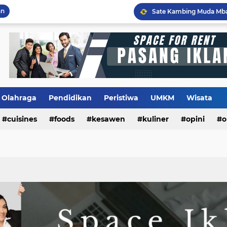
an
Flashback Program PITU
Olahraga
Pendidikan
Peristiwa
UMKM
Wisata
cuisines
foods
kesawen
kuliner
opini
o
m