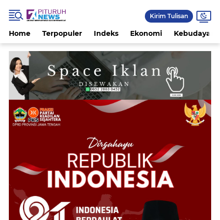
Kirim Tulisan
Home
Terpopuler
Indeks
Ekonomi
Kebudayaan