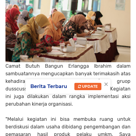
Camat Butuh Bangun Erlangga Ibrahim dalam
sambuatannya mengucapkan banyak terimakasih atas
×
kehadiran para peserta diacara focus gruop
Berita Terbaru
UPDATE
dusscussion (FGD) UMKM Kecamatan Butuh. Kegiatan
ini juga dilakukan dalam rangka implementasi aksi
perubahan kinerja organisasi.
"Melalui kegiatan ini bisa membuka ruang untuk
berdiskusi dalam usaha dibidang pengembangan dan
pemasaran hasil produk pelaku umkm. Saya