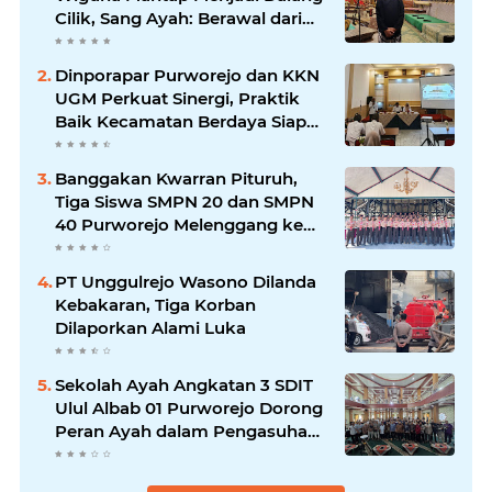
Cilik, Sang Ayah: Berawal dari
Menonton Wayang di YouTube
Dinporapar Purworejo dan KKN
UGM Perkuat Sinergi, Praktik
Baik Kecamatan Berdaya Siap
Direplikasi
Banggakan Kwarran Pituruh,
Tiga Siswa SMPN 20 dan SMPN
40 Purworejo Melenggang ke
Jamnas Cibubur
PT Unggulrejo Wasono Dilanda
Kebakaran, Tiga Korban
Dilaporkan Alami Luka
Sekolah Ayah Angkatan 3 SDIT
Ulul Albab 01 Purworejo Dorong
Peran Ayah dalam Pengasuhan
Anak