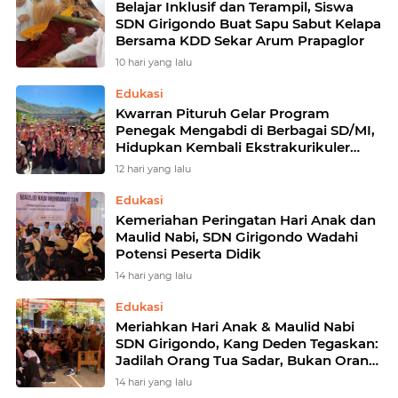
Belajar Inklusif dan Terampil, Siswa
SDN Girigondo Buat Sapu Sabut Kelapa
Bersama KDD Sekar Arum Prapaglor
10 hari yang lalu
Edukasi
Kwarran Pituruh Gelar Program
Penegak Mengabdi di Berbagai SD/MI,
Hidupkan Kembali Ekstrakurikuler
Pramuka
12 hari yang lalu
Edukasi
Kemeriahan Peringatan Hari Anak dan
Maulid Nabi, SDN Girigondo Wadahi
Potensi Peserta Didik
14 hari yang lalu
Edukasi
Meriahkan Hari Anak & Maulid Nabi
SDN Girigondo, Kang Deden Tegaskan:
Jadilah Orang Tua Sadar, Bukan Orang
Tua Nyasar
14 hari yang lalu