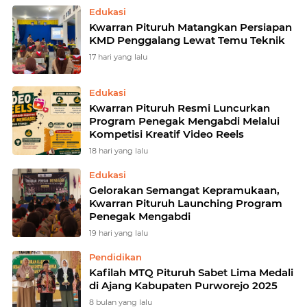
Edukasi
Kwarran Pituruh Matangkan Persiapan
KMD Penggalang Lewat Temu Teknik
17 hari yang lalu
Edukasi
Kwarran Pituruh Resmi Luncurkan
Program Penegak Mengabdi Melalui
Kompetisi Kreatif Video Reels
18 hari yang lalu
Edukasi
Gelorakan Semangat Kepramukaan,
Kwarran Pituruh Launching Program
Penegak Mengabdi
19 hari yang lalu
Pendidikan
Kafilah MTQ Pituruh Sabet Lima Medali
di Ajang Kabupaten Purworejo 2025
8 bulan yang lalu