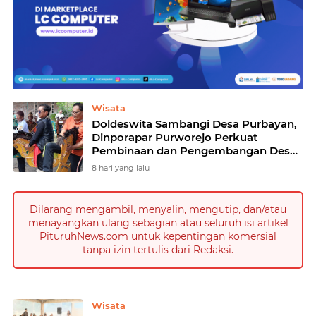
Home
Currently Browsing: Wisata
Wisata
Doldeswita Sambangi Desa Purbayan,
Dinporapar Purworejo Perkuat
Pembinaan dan Pengembangan Desa
Wisata
8 hari yang lalu
Dilarang mengambil, menyalin, mengutip, dan/atau
menayangkan ulang sebagian atau seluruh isi artikel
PituruhNews.com untuk kepentingan komersial
tanpa izin tertulis dari Redaksi.
Wisata