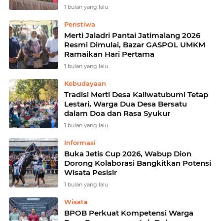
Berinovasi
1 bulan yang lalu
Peristiwa
Merti Jaladri Pantai Jatimalang 2026
Resmi Dimulai, Bazar GASPOL UMKM
Ramaikan Hari Pertama
1 bulan yang lalu
Kebudayaan
Tradisi Merti Desa Kaliwatubumi Tetap
Lestari, Warga Dua Desa Bersatu
dalam Doa dan Rasa Syukur
1 bulan yang lalu
Informasi
Buka Jetis Cup 2026, Wabup Dion
Dorong Kolaborasi Bangkitkan Potensi
Wisata Pesisir
1 bulan yang lalu
Wisata
BPOB Perkuat Kompetensi Warga