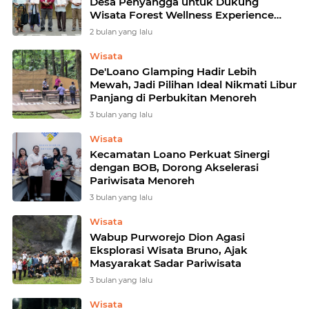
Desa Penyangga untuk Dukung
Wisata Forest Wellness Experience
Borobudur Highland
2 bulan yang lalu
Wisata
De'Loano Glamping Hadir Lebih
Mewah, Jadi Pilihan Ideal Nikmati Libur
Panjang di Perbukitan Menoreh
3 bulan yang lalu
Wisata
Kecamatan Loano Perkuat Sinergi
dengan BOB, Dorong Akselerasi
Pariwisata Menoreh
3 bulan yang lalu
Wisata
Wabup Purworejo Dion Agasi
Eksplorasi Wisata Bruno, Ajak
Masyarakat Sadar Pariwisata
3 bulan yang lalu
Wisata