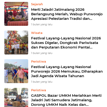
Sejarah
Merti Jaladri Jatimalang 2026
Berlangsung Meriah, Wabup Purworejo
Apresiasi Pelestarian Tradisi dan
Dongkrak Wisata Pantai Dewaruci
1 bulan yang lalu
Wisata
Festival Layang-Layang Nasional 2026
Sukses Digelar, Dongkrak Pariwisata
dan Perputaran Ekonomi Pantai
Ketawang
1 bulan yang lalu
Peristiwa
Festival Layang-Layang Nasional
Purworejo 2026 Memukau, Diharapkan
Jadi Agenda Wisata Tahunan
1 bulan yang lalu
Peristiwa
GASPOL Bazar UMKM Meriahkan Merti
Jaladri Jati Samudera Jatimalang,
Dorong UMKM Naik Kelas dan