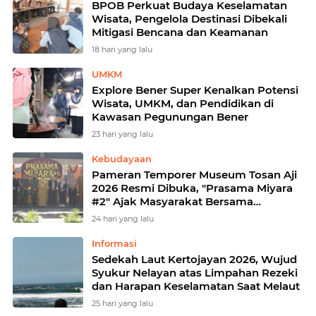
BPOB Perkuat Budaya Keselamatan
Wisata, Pengelola Destinasi Dibekali
Mitigasi Bencana dan Keamanan
18 hari yang lalu
UMKM
Explore Bener Super Kenalkan Potensi
Wisata, UMKM, dan Pendidikan di
Kawasan Pegunungan Bener
23 hari yang lalu
Kebudayaan
Pameran Temporer Museum Tosan Aji
2026 Resmi Dibuka, "Prasama Miyara
#2" Ajak Masyarakat Bersama
Lestarikan Warisan Sejarah
24 hari yang lalu
Informasi
Sedekah Laut Kertojayan 2026, Wujud
Syukur Nelayan atas Limpahan Rezeki
dan Harapan Keselamatan Saat Melaut
25 hari yang lalu