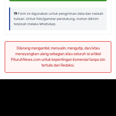
📷 Form ini digunakan untuk pengiriman data dan naskah
tulisan. Untuk foto/gambar pendukung, mohon dikirim
terpisah melalui WhatsApp.
Dilarang mengambil, menyalin, mengutip, dan/atau
menayangkan ulang sebagian atau seluruh isi artikel
PituruhNews.com untuk kepentingan komersial tanpa izin
tertulis dari Redaksi.