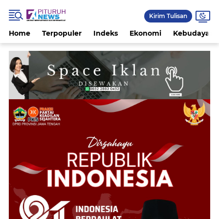
Kirim Tulisan
Home
Terpopuler
Indeks
Ekonomi
Kebudayaan