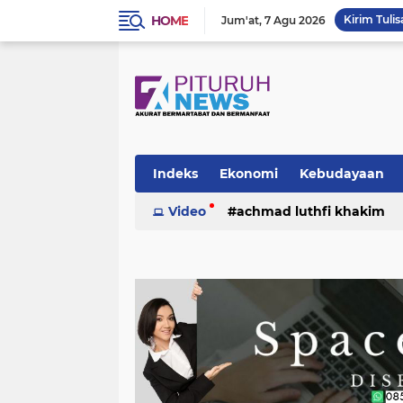
HOME
Kirim Tulis
Jum'at
7 Agu 2026
Indeks
Ekonomi
Kebudayaan
Video
achmad luthfi khakim
politik
puisi
sosok
umk