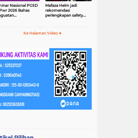
inar Nasional PGSD
Mafaza Helm jadi
Pwr 2026 Bahas
rekomendasi
nguatan
perlengkapan safety
erampilan Abad 21
wajib untuk
perjalananmu!
Ke Halaman Video
tikel Pilihan