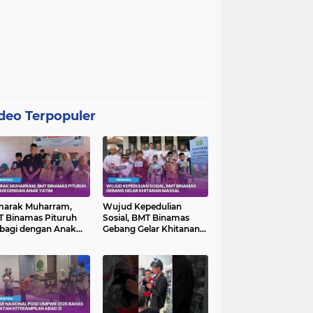
deo Terpopuler
marak Muharram,
Wujud Kepedulian
 Binamas Pituruh
Sosial, BMT Binamas
bagi dengan Anak
Gebang Gelar Khitanan
im
Massal