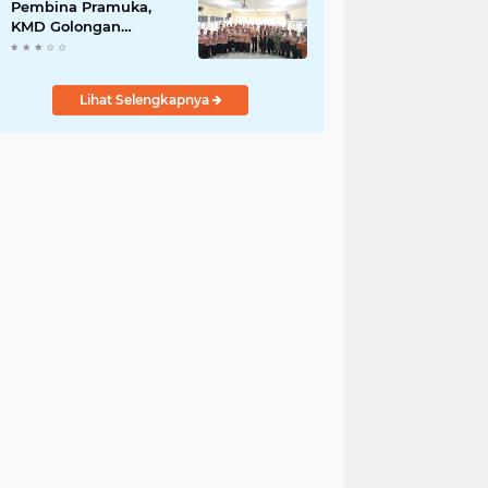
DED
Pembina Pramuka,
KMD Golongan
Penggalang Pituruh
Resmi Dimulai
Lihat Selengkapnya