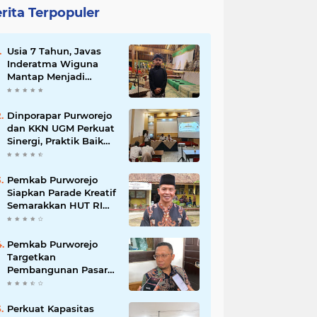
rita Terpopuler
Usia 7 Tahun, Javas
Inderatma Wiguna
Mantap Menjadi
Dalang Cilik, Sang
Ayah: Berawal dari
Menonton Wayang di
Dinporapar Purworejo
YouTube
dan KKN UGM Perkuat
Sinergi, Praktik Baik
Kecamatan Berdaya
Siap Direplikasi
Pemkab Purworejo
Siapkan Parade Kreatif
Semarakkan HUT RI
ke-81, Pendaftaran
Karnaval Resmi
Dibuka
Pemkab Purworejo
Targetkan
Pembangunan Pasar
Kutoarjo Dimulai 2027,
Siapkan Studi
Kelayakan hingga
Perkuat Kapasitas