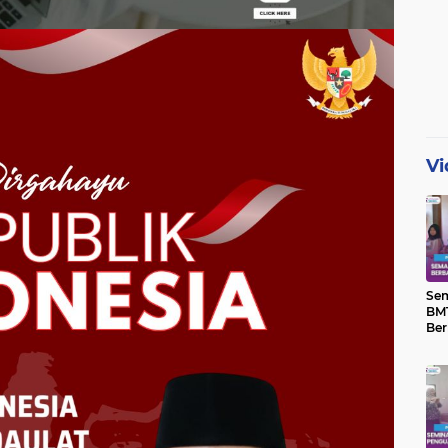
Vi
Se
BMT
Ber
Yat