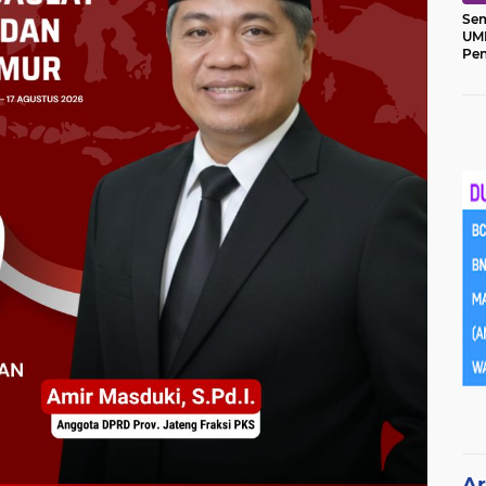
Sem
UM
Pe
Ket
Ar