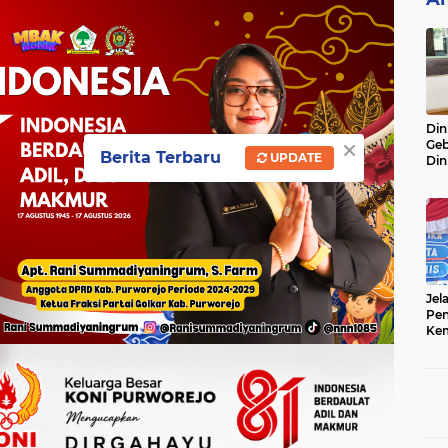
Din
×
Geb
Berita Terbaru
UPDATE
Din
Do
Ge
Lok
Jel
Pen
Kem
Sep
Ter
Onl