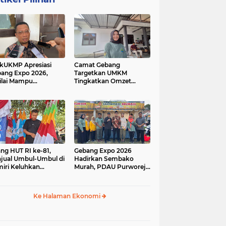
kUKMP Apresiasi
Camat Gebang
ang Expo 2026,
Targetkan UMKM
ilai Mampu
Tingkatkan Omzet
ngkrak UMKM dan
Lewat Gebang Expo
rakkan Ekonomi
2026
al
ang HUT RI ke-81,
Gebang Expo 2026
jual Umbul-Umbul di
Hadirkan Sembako
iri Keluhkan
Murah, PDAU Purworejo
inya Pembeli,
Perkuat Upaya
gerus Penjualan
Pengendalian Inflasi
ine
Daerah
Ke Halaman Ekonomi