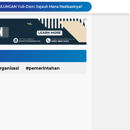
LUNGAN Yuli–Dion: Sejauh Mana Realisasinya?
Expo HUT ke-61 Yonif 412/BES Purworejo 2026 Resmi Dibuka, Pererat Sinergi TNI dan Masyarakat Lewat Beragam Hiburan
Wartawan Senior Purworejo Bambang Yoso Tutup Usia, Kepergiannya Tinggalkan Duka Mendalam
Layanan Cathlab Resmi Beroperasi di RSUD dr Tjitrowardojo, Pasien Jantung Purworejo Kini Tak Perlu Jauh Berobat
Sidang Gugatan dan Eksekusi Dijadwalkan Bersamaan, Pemkab Purworejo Minta PN Tunda Eksekusi Ponpes Minhajut Tholibin
Sate Kambing Muda Mbak Indah, Sajikan Kelezatan Khas dengan Daging Empuk dan Bumbu Meresap
Banggakan Kwarran Pituruh, Tiga Siswa SMPN 20 dan SMPN 40 Purworejo Melenggang ke Jamnas Cibubur
PT Unggulrejo Wasono Dilanda Kebakaran, Tiga Korban Dilaporkan Alami Luka
Meriahkan HUT RI ke-81, SDN Luwenglor Sabet Juara 1 Turnamen Mini Soccer SD Se-Kecamatan Pituruh
Kemarau Picu Krisis Air Bersih, SDN Munggangsari dan Warga Kaligintung Berharap Pasokan Air Rutin
rganisasi
pemerintahan