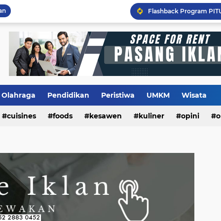
an
Flashback Program PITU
Olahraga
Pendidikan
Peristiwa
UMKM
Wisata
cuisines
foods
kesawen
kuliner
opini
o
m