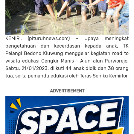
KEMIRI, (pituruhnews.com) - Upaya meningkat
pengetahuan dan kecerdasan kepada anak, TK
Pelangi Bedono Kluwung menggelar kegiatan road to
wisata edukasi Cengkir Manis - Alun-alun Purworejo,
Sabtu, 21/01/2023, diikuti 44 anak didik dan 38 orang
tua, serta pemandu edukasi oleh Teras Seniku Kemirlor.
ADVERTISEMENT