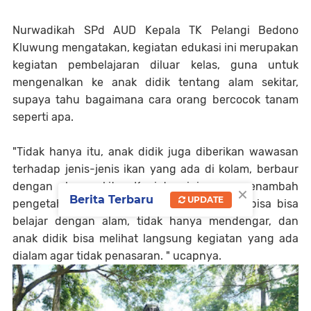
Nurwadikah SPd AUD Kepala TK Pelangi Bedono
Kluwung mengatakan, kegiatan edukasi ini merupakan
kegiatan pembelajaran diluar kelas, guna untuk
mengenalkan ke anak didik tentang alam sekitar,
supaya tahu bagaimana cara orang bercocok tanam
seperti apa.
"Tidak hanya itu, anak didik juga diberikan wawasan
terhadap jenis-jenis ikan yang ada di kolam, berbaur
dengan alam sekitar. Kegiatan ini guna menambah
×
Berita Terbaru
UPDATE
pengetahuan terhadap anak didik, supaya bisa bisa
belajar dengan alam, tidak hanya mendengar, dan
anak didik bisa melihat langsung kegiatan yang ada
dialam agar tidak penasaran. " ucapnya.