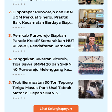
Menonton Wayang di YouTube
Dinporapar Purworejo dan KKN
UGM Perkuat Sinergi, Praktik
Baik Kecamatan Berdaya Siap
Direplikasi
Pemkab Purworejo Siapkan
Parade Kreatif Semarakkan HUT
RI ke-81, Pendaftaran Karnaval
Resmi Dibuka
Banggakan Kwarran Pituruh,
Tiga Siswa SMPN 20 dan SMPN
40 Purworejo Melenggang ke
Jamnas Cibubur
Truk Bermuatan 30 Ton Tepung
Terigu Masuk Parit Usai Tabrak
Motor di Depan SMAN 3
Purworejo, Satu Orang Tewas
Lihat Selengkapnya