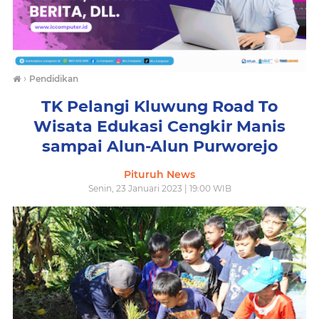
›
Pendidikan
TK Pelangi Kluwung Road To
Wisata Edukasi Cengkir Manis
sampai Alun-Alun Purworejo
Pituruh News
Senin, 23 Januari 2023 | 19:00 WIB