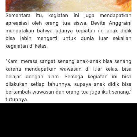
Sementara itu, kegiatan ini juga mendapatkan
apreasiasi oleh orang tua siswa,
Devita Anggraini
mengatakan bahwa adanya kegiatan ini anak didik
bisa lebih mengerti untuk dunia luar sekalian
kegaiatan di kelas.
"Kami merasa sangat senang anak-anak bisa senang
karena mendapatkan wawasan di luar kelas, bisa
belajar dengan alam. Semoga kegiatan ini bisa
dilakukan setiap tahunnya, supaya anak didik bisa
bertambah wawasan dan orang tua juga ikut senang."
tutupnya.