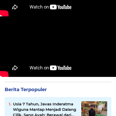
Berita Terpopuler
Usia 7 Tahun, Javas Inderatma
Wiguna Mantap Menjadi Dalang
Cilik, Sang Ayah: Berawal dari