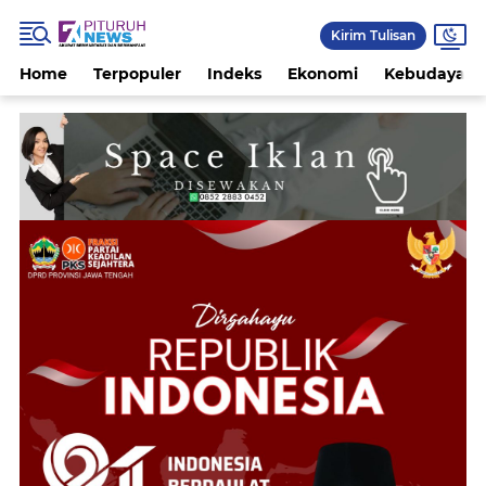
Kirim Tulisan
Home
Terpopuler
Indeks
Ekonomi
Kebudayaan