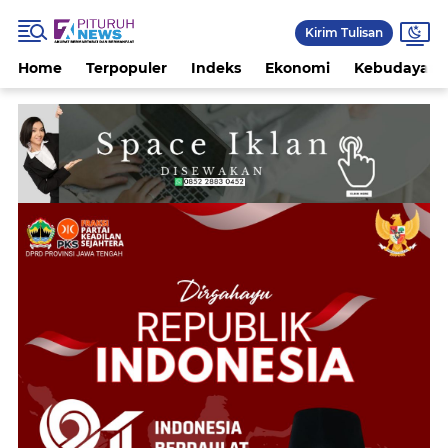
Kirim Tulisan
Home
Terpopuler
Indeks
Ekonomi
Kebudayaan