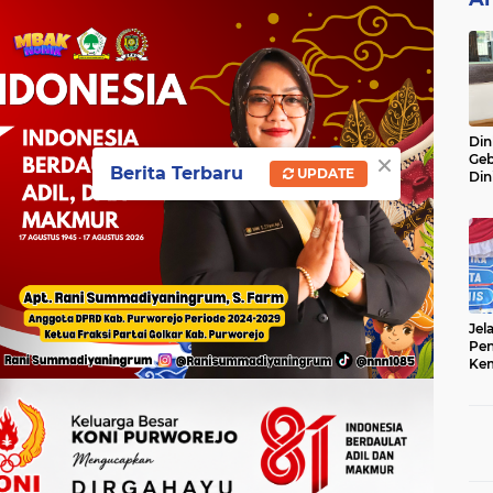
Din
×
Geb
Berita Terbaru
UPDATE
Din
Do
Ge
Lok
Jel
Pen
Kem
Sep
Ter
Onl