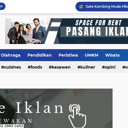
an
Flashback Program PITU
Olahraga
Pendidikan
Peristiwa
UMKM
Wisata
cuisines
foods
kesawen
kuliner
opini
o
m