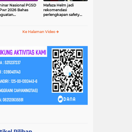
inar Nasional PGSD
Mafaza Helm jadi
Pwr 2026 Bahas
rekomendasi
nguatan
perlengkapan safety
erampilan Abad 21
wajib untuk
perjalananmu!
Ke Halaman Video
tikel Pilihan