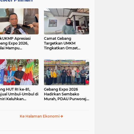
kUKMP Apresiasi
Camat Gebang
ang Expo 2026,
Targetkan UMKM
ilai Mampu
Tingkatkan Omzet
ngkrak UMKM dan
Lewat Gebang Expo
rakkan Ekonomi
2026
al
ang HUT RI ke-81,
Gebang Expo 2026
jual Umbul-Umbul di
Hadirkan Sembako
iri Keluhkan
Murah, PDAU Purworejo
inya Pembeli,
Perkuat Upaya
gerus Penjualan
Pengendalian Inflasi
ine
Daerah
Ke Halaman Ekonomi