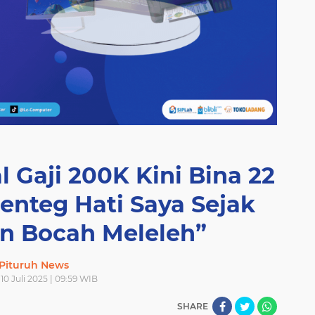
 Gaji 200K Kini Bina 22
enteg Hati Saya Sejak
an Bocah Meleleh”
Pituruh News
10 Juli 2025 | 09:59 WIB
SHARE