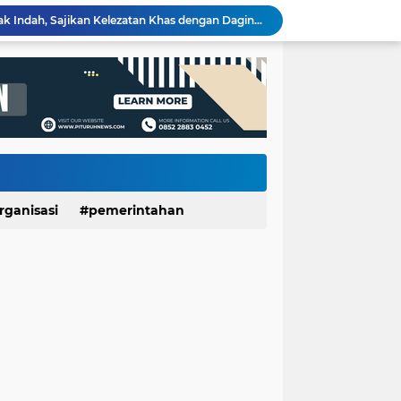
Pemerintah Daerah dan Umat Kristiani Perkuat Semangat Toleransi Melalui Pembinaan Persekutuan Doa di Pituruh
Rembugan Bocah Purworejo 2026: Suara Anak Menggema, Dorong Kebijakan yang Lebih Ramah Anak
Dinporapar Purworejo dan KKN UGM Perkuat Sinergi, Praktik Baik Kecamatan Berdaya Siap Direplikasi
Usia 7 Tahun, Javas Inderatma Wiguna Mantap Menjadi Dalang Cilik, Sang Ayah: Berawal dari Menonton Wayang di YouTube
LUNGAN Yuli–Dion: Sejauh Mana Realisasinya?
Expo HUT ke-61 Yonif 412/BES Purworejo 2026 Resmi Dibuka, Pererat Sinergi TNI dan Masyarakat Lewat Beragam Hiburan
Wartawan Senior Purworejo Bambang Yoso Tutup Usia, Kepergiannya Tinggalkan Duka Mendalam
Layanan Cathlab Resmi Beroperasi di RSUD dr Tjitrowardojo, Pasien Jantung Purworejo Kini Tak Perlu Jauh Berobat
Sidang Gugatan dan Eksekusi Dijadwalkan Bersamaan, Pemkab Purworejo Minta PN Tunda Eksekusi Ponpes Minhajut Tholibin
rganisasi
pemerintahan
Sate Kambing Muda Mbak Indah, Sajikan Kelezatan Khas dengan Daging Empuk dan Bumbu Meresap