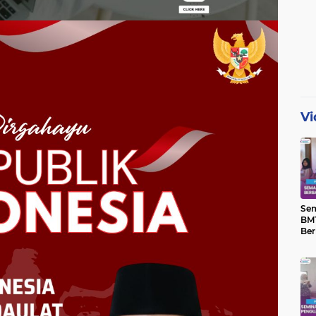
Vi
Se
BMT
Ber
Yat