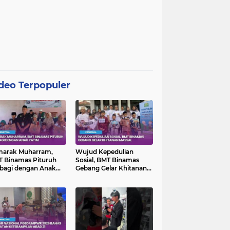
deo Terpopuler
marak Muharram,
Wujud Kepedulian
 Binamas Pituruh
Sosial, BMT Binamas
bagi dengan Anak
Gebang Gelar Khitanan
im
Massal