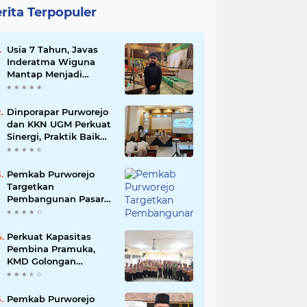
rita Terpopuler
Usia 7 Tahun, Javas
Inderatma Wiguna
Mantap Menjadi
Dalang Cilik, Sang
Ayah: Berawal dari
Menonton Wayang di
Dinporapar Purworejo
YouTube
dan KKN UGM Perkuat
Sinergi, Praktik Baik
Kecamatan Berdaya
Siap Direplikasi
Pemkab Purworejo
Targetkan
Pembangunan Pasar
Kutoarjo Dimulai 2027,
Siapkan Studi
Kelayakan hingga
Perkuat Kapasitas
DED
Pembina Pramuka,
KMD Golongan
Penggalang Pituruh
Resmi Dimulai
Pemkab Purworejo