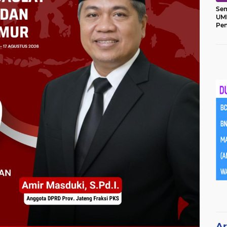
Sem
UM
Pe
Ket
Ar