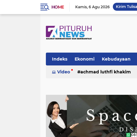
HOME
Kirim Tulis
Kamis
6 Agu 2026
Indeks
Ekonomi
Kebudayaan
Video
achmad luthfi khakim
politik
puisi
sosok
umk