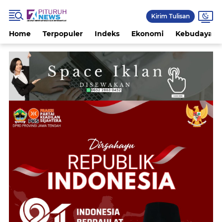
Kirim Tulisan
Home
Terpopuler
Indeks
Ekonomi
Kebudayaan