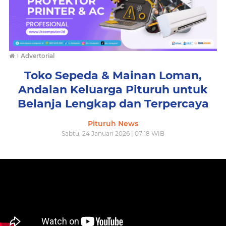
›
Advertorial
Toko Sepeda & Mainan Loman,
Andalan Keluarga Pituruh untuk
Belanja Lengkap dan Terpercaya
Pituruh News
Sabtu, 24 Januari 2026 | 07:18 WIB