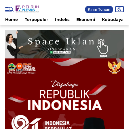
Kirim Tulisan
Home
Terpopuler
Indeks
Ekonomi
Kebudayaan