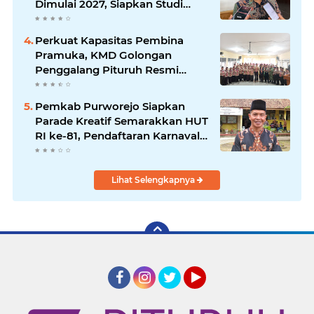
Dimulai 2027, Siapkan Studi
Kelayakan hingga DED
Perkuat Kapasitas Pembina
Pramuka, KMD Golongan
Penggalang Pituruh Resmi
Dimulai
Pemkab Purworejo Siapkan
Parade Kreatif Semarakkan HUT
RI ke-81, Pendaftaran Karnaval
Resmi Dibuka
Lihat Selengkapnya
Facebook
Instagram
Twitter
YouTube