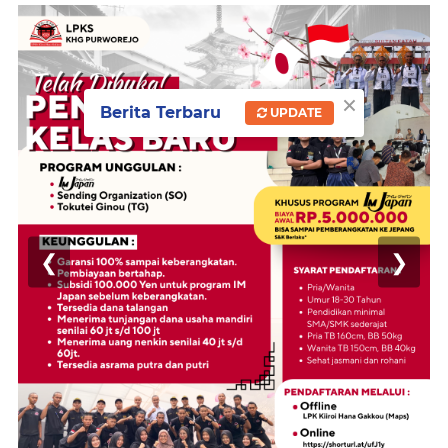
×
Berita Terbaru
UPDATE
❮
❯