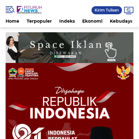
Kirim Tulisan
Home
Terpopuler
Indeks
Ekonomi
Kebudayaan