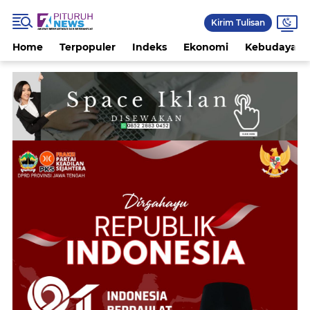
Kirim Tulisan
Home
Terpopuler
Indeks
Ekonomi
Kebudayaan