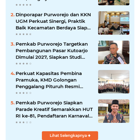
Menonton Wayang di YouTube
Dinporapar Purworejo dan KKN
UGM Perkuat Sinergi, Praktik
Baik Kecamatan Berdaya Siap
Direplikasi
Pemkab Purworejo Targetkan
Pembangunan Pasar Kutoarjo
Dimulai 2027, Siapkan Studi
Kelayakan hingga DED
Perkuat Kapasitas Pembina
Pramuka, KMD Golongan
Penggalang Pituruh Resmi
Dimulai
Pemkab Purworejo Siapkan
Parade Kreatif Semarakkan HUT
RI ke-81, Pendaftaran Karnaval
Resmi Dibuka
Lihat Selengkapnya