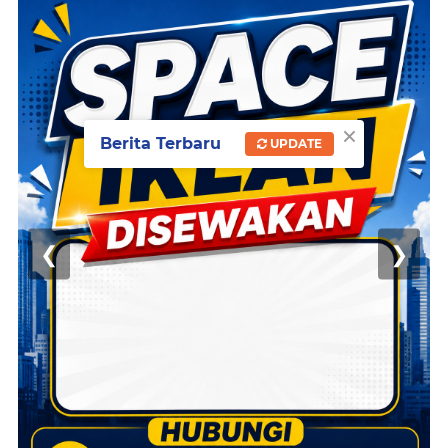
×
Berita Terbaru
UPDATE
❮
❯