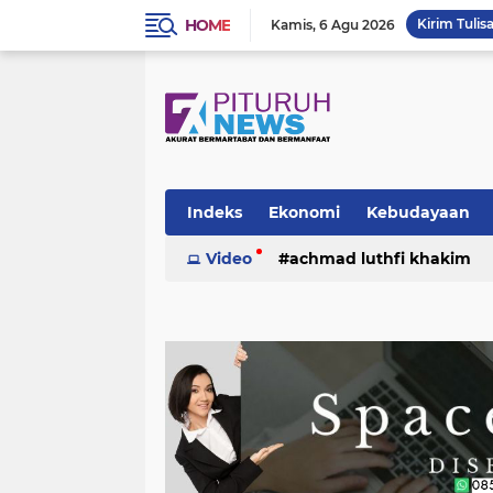
HOME
Kirim Tulis
Kamis
6 Agu 2026
Indeks
Ekonomi
Kebudayaan
Video
achmad luthfi khakim
politik
puisi
sosok
umk