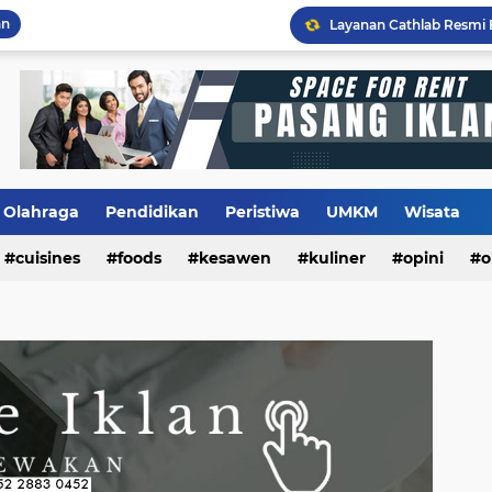
an
Flashback Program PITU
Olahraga
Pendidikan
Peristiwa
UMKM
Wisata
cuisines
foods
kesawen
kuliner
opini
o
m