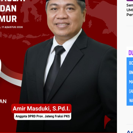
Sem
UM
Pe
Ket
Ar