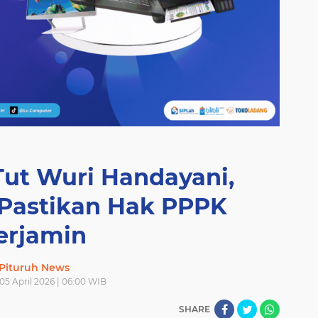
 Tut Wuri Handayani,
Pastikan Hak PPPK
erjamin
Pituruh News
05 April 2026 | 06:00 WIB
SHARE