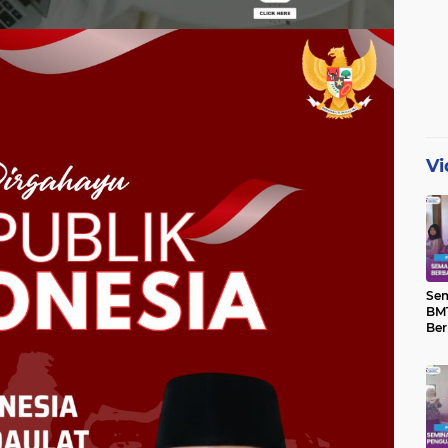
Vi
Se
BMT
Ber
Yat