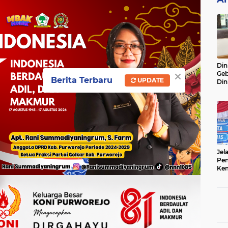
Din
×
Geb
Berita Terbaru
UPDATE
Din
Do
Ge
Lok
Jel
Pen
Kem
Sep
Ter
Onl