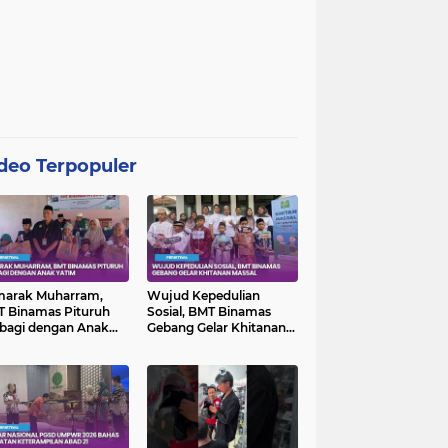
deo Terpopuler
marak Muharram,
Wujud Kepedulian
 Binamas Pituruh
Sosial, BMT Binamas
bagi dengan Anak
Gebang Gelar Khitanan
im
Massal