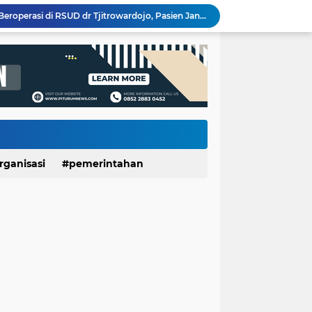
Sidang Gugatan dan Eksekusi Dijadwalkan Bersamaan, Pemkab Purworejo Minta PN Tunda Eksekusi Ponpes Minhajut Tholibin
Sate Kambing Muda Mbak Indah, Sajikan Kelezatan Khas dengan Daging Empuk dan Bumbu Meresap
Pemerintah Daerah dan Umat Kristiani Perkuat Semangat Toleransi Melalui Pembinaan Persekutuan Doa di Pituruh
Rembugan Bocah Purworejo 2026: Suara Anak Menggema, Dorong Kebijakan yang Lebih Ramah Anak
Dinporapar Purworejo dan KKN UGM Perkuat Sinergi, Praktik Baik Kecamatan Berdaya Siap Direplikasi
Usia 7 Tahun, Javas Inderatma Wiguna Mantap Menjadi Dalang Cilik, Sang Ayah: Berawal dari Menonton Wayang di YouTube
LUNGAN Yuli–Dion: Sejauh Mana Realisasinya?
Expo HUT ke-61 Yonif 412/BES Purworejo 2026 Resmi Dibuka, Pererat Sinergi TNI dan Masyarakat Lewat Beragam Hiburan
Wartawan Senior Purworejo Bambang Yoso Tutup Usia, Kepergiannya Tinggalkan Duka Mendalam
rganisasi
pemerintahan
Layanan Cathlab Resmi Beroperasi di RSUD dr Tjitrowardojo, Pasien Jantung Purworejo Kini Tak Perlu Jauh Berobat