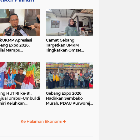
kUKMP Apresiasi
Camat Gebang
ang Expo 2026,
Targetkan UMKM
ilai Mampu
Tingkatkan Omzet
ngkrak UMKM dan
Lewat Gebang Expo
rakkan Ekonomi
2026
al
ang HUT RI ke-81,
Gebang Expo 2026
jual Umbul-Umbul di
Hadirkan Sembako
iri Keluhkan
Murah, PDAU Purworejo
inya Pembeli,
Perkuat Upaya
gerus Penjualan
Pengendalian Inflasi
ine
Daerah
Ke Halaman Ekonomi