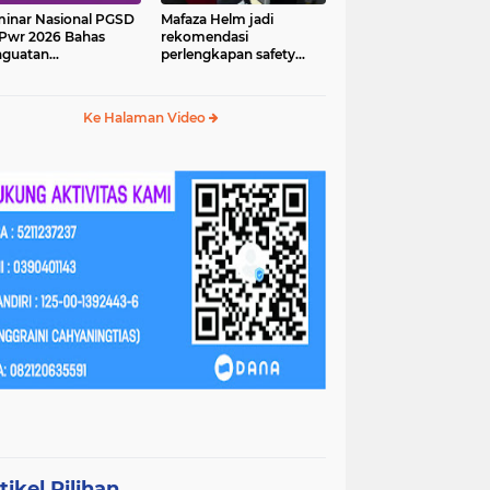
inar Nasional PGSD
Mafaza Helm jadi
Pwr 2026 Bahas
rekomendasi
nguatan
perlengkapan safety
erampilan Abad 21
wajib untuk
perjalananmu!
Ke Halaman Video
tikel Pilihan