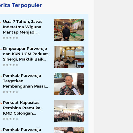
rita Terpopuler
Usia 7 Tahun, Javas
Inderatma Wiguna
Mantap Menjadi
Dalang Cilik, Sang
Ayah: Berawal dari
Menonton Wayang di
Dinporapar Purworejo
YouTube
dan KKN UGM Perkuat
Sinergi, Praktik Baik
Kecamatan Berdaya
Siap Direplikasi
Pemkab Purworejo
Targetkan
Pembangunan Pasar
Kutoarjo Dimulai 2027,
Siapkan Studi
Kelayakan hingga
Perkuat Kapasitas
DED
Pembina Pramuka,
KMD Golongan
Penggalang Pituruh
Resmi Dimulai
Pemkab Purworejo