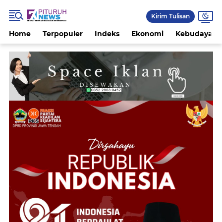
Kirim Tulisan
Home
Terpopuler
Indeks
Ekonomi
Kebudayaan