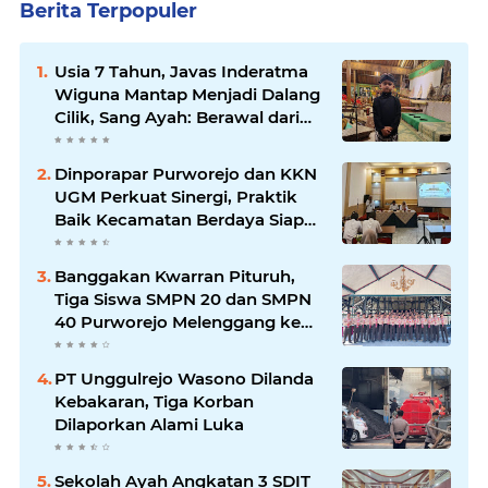
Berita Terpopuler
Usia 7 Tahun, Javas Inderatma
Wiguna Mantap Menjadi Dalang
Cilik, Sang Ayah: Berawal dari
Menonton Wayang di YouTube
Dinporapar Purworejo dan KKN
UGM Perkuat Sinergi, Praktik
Baik Kecamatan Berdaya Siap
Direplikasi
Banggakan Kwarran Pituruh,
Tiga Siswa SMPN 20 dan SMPN
40 Purworejo Melenggang ke
Jamnas Cibubur
PT Unggulrejo Wasono Dilanda
Kebakaran, Tiga Korban
Dilaporkan Alami Luka
Sekolah Ayah Angkatan 3 SDIT