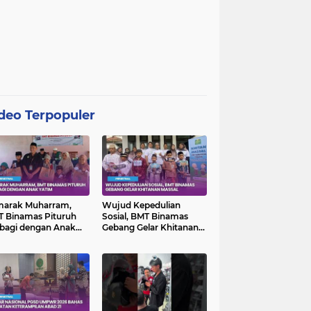
deo Terpopuler
marak Muharram,
Wujud Kepedulian
 Binamas Pituruh
Sosial, BMT Binamas
bagi dengan Anak
Gebang Gelar Khitanan
im
Massal