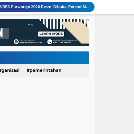
Wartawan Senior Purworejo Bambang Yoso Tutup Usia, Kepergiannya Tinggalkan Duka Mendalam
Layanan Cathlab Resmi Beroperasi di RSUD dr Tjitrowardojo, Pasien Jantung Purworejo Kini Tak Perlu Jauh Berobat
Sidang Gugatan dan Eksekusi Dijadwalkan Bersamaan, Pemkab Purworejo Minta PN Tunda Eksekusi Ponpes Minhajut Tholibin
Sate Kambing Muda Mbak Indah, Sajikan Kelezatan Khas dengan Daging Empuk dan Bumbu Meresap
Pemerintah Daerah dan Umat Kristiani Perkuat Semangat Toleransi Melalui Pembinaan Persekutuan Doa di Pituruh
Rembugan Bocah Purworejo 2026: Suara Anak Menggema, Dorong Kebijakan yang Lebih Ramah Anak
Meriahkan HUT RI ke-81, SDN Luwenglor Sabet Juara 1 Turnamen Mini Soccer SD Se-Kecamatan Pituruh
Kemarau Picu Krisis Air Bersih, SDN Munggangsari dan Warga Kaligintung Berharap Pasokan Air Rutin
LUNGAN Yuli–Dion: Sejauh Mana Realisasinya?
rganisasi
pemerintahan
Expo HUT ke-61 Yonif 412/BES Purworejo 2026 Resmi Dibuka, Pererat Sinergi TNI dan Masyarakat Lewat Beragam Hiburan