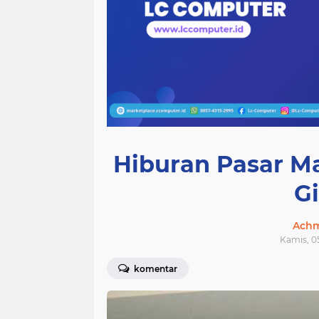
Hiburan Pasar M
G
Achm
Kamis, 05
komentar