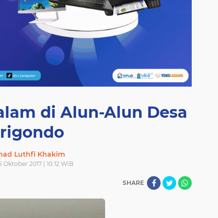
alam di Alun-Alun Desa
irigondo
ad Luthfi Khakim
 Oktober 2017 | 10:12 WIB
SHARE