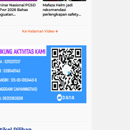
inar Nasional PGSD
Mafaza Helm jadi
Pwr 2026 Bahas
rekomendasi
nguatan
perlengkapan safety
erampilan Abad 21
wajib untuk
perjalananmu!
Ke Halaman Video
tikel Pilihan