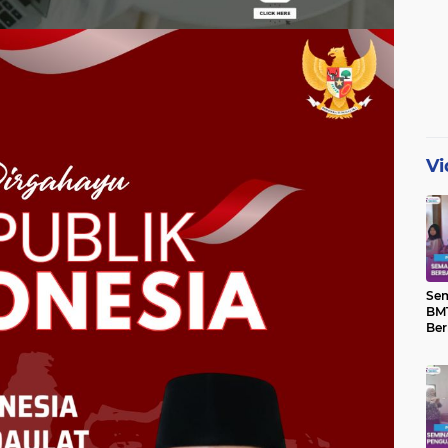
Vi
Se
BMT
Ber
Yat