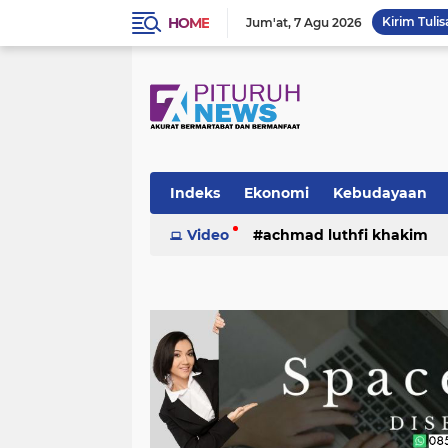
HOME
Kirim Tulis
Jum'at
7 Agu 2026
Indeks
Ekonomi
Kebudayaan
Video
achmad luthfi khakim
politik
puisi
sosok
umk