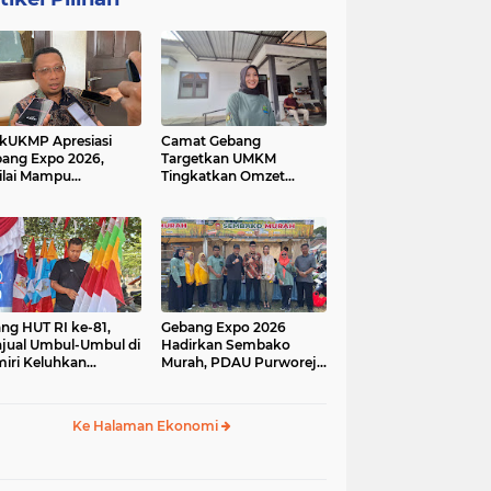
kUKMP Apresiasi
Camat Gebang
ang Expo 2026,
Targetkan UMKM
ilai Mampu
Tingkatkan Omzet
ngkrak UMKM dan
Lewat Gebang Expo
rakkan Ekonomi
2026
al
ang HUT RI ke-81,
Gebang Expo 2026
jual Umbul-Umbul di
Hadirkan Sembako
iri Keluhkan
Murah, PDAU Purworejo
inya Pembeli,
Perkuat Upaya
gerus Penjualan
Pengendalian Inflasi
ine
Daerah
Ke Halaman Ekonomi