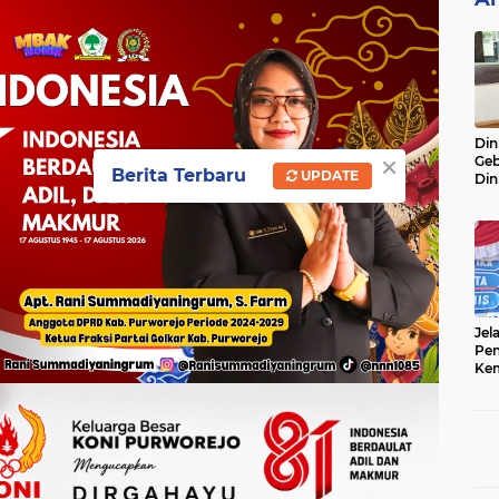
Din
×
Geb
Berita Terbaru
UPDATE
Din
Do
Ge
Lok
Jel
Pen
Kem
Sep
Ter
Onl