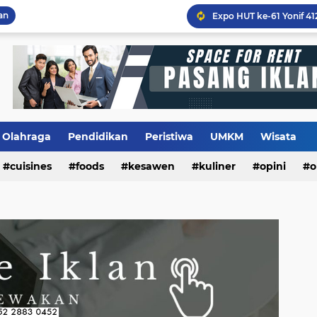
an
Olahraga
Pendidikan
Peristiwa
UMKM
Wisata
Flashback Program PITU
cuisines
foods
kesawen
kuliner
opini
o
m