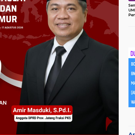
Sem
UM
Pe
Ket
Ar