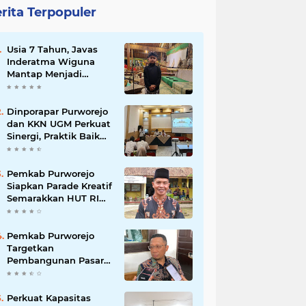
rita Terpopuler
Usia 7 Tahun, Javas
Inderatma Wiguna
Mantap Menjadi
Dalang Cilik, Sang
Ayah: Berawal dari
Menonton Wayang di
Dinporapar Purworejo
YouTube
dan KKN UGM Perkuat
Sinergi, Praktik Baik
Kecamatan Berdaya
Siap Direplikasi
Pemkab Purworejo
Siapkan Parade Kreatif
Semarakkan HUT RI
ke-81, Pendaftaran
Karnaval Resmi
Dibuka
Pemkab Purworejo
Targetkan
Pembangunan Pasar
Kutoarjo Dimulai 2027,
Siapkan Studi
Kelayakan hingga
Perkuat Kapasitas