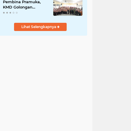
DED
Pembina Pramuka,
KMD Golongan
Penggalang Pituruh
Resmi Dimulai
Lihat Selengkapnya