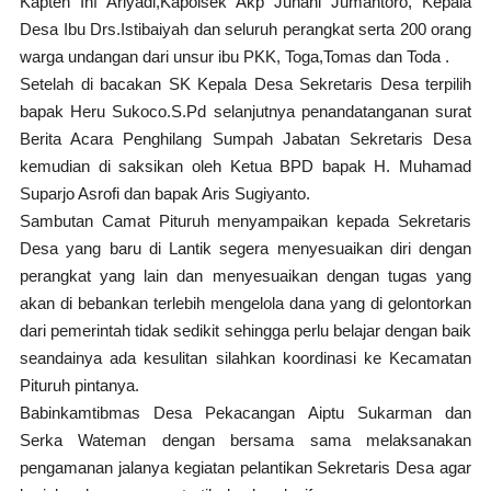
Kapten Inf Ariyadi,Kapolsek Akp Junani Jumantoro, Kepala
Desa Ibu Drs.Istibaiyah dan seluruh perangkat serta 200 orang
warga undangan dari unsur ibu PKK, Toga,Tomas dan Toda .
Setelah di bacakan SK Kepala Desa Sekretaris Desa terpilih
bapak Heru Sukoco.S.Pd selanjutnya penandatanganan surat
Berita Acara Penghilang Sumpah Jabatan Sekretaris Desa
kemudian di saksikan oleh Ketua BPD bapak H. Muhamad
Suparjo Asrofi dan bapak Aris Sugiyanto.
Sambutan Camat Pituruh menyampaikan kepada Sekretaris
Desa yang baru di Lantik segera menyesuaikan diri dengan
perangkat yang lain dan menyesuaikan dengan tugas yang
akan di bebankan terlebih mengelola dana yang di gelontorkan
dari pemerintah tidak sedikit sehingga perlu belajar dengan baik
seandainya ada kesulitan silahkan koordinasi ke Kecamatan
Pituruh pintanya.
Babinkamtibmas Desa Pekacangan Aiptu Sukarman dan
Serka Wateman dengan bersama sama melaksanakan
pengamanan jalanya kegiatan pelantikan Sekretaris Desa agar