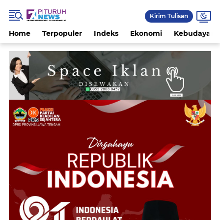
Kirim Tulisan
Home
Terpopuler
Indeks
Ekonomi
Kebudayaan