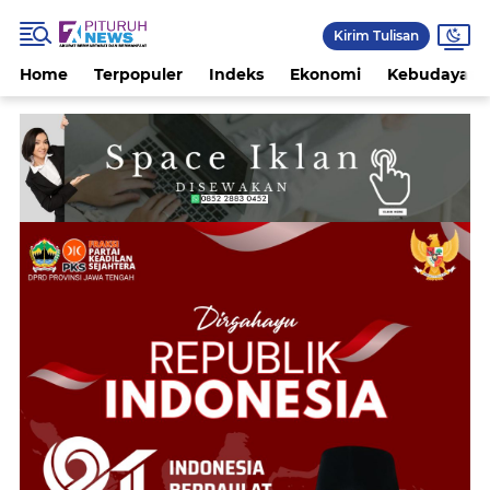
Kirim Tulisan
Home
Terpopuler
Indeks
Ekonomi
Kebudayaan