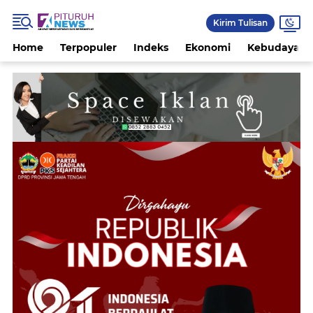
Kirim Tulisan
Home
Terpopuler
Indeks
Ekonomi
Kebudayaan