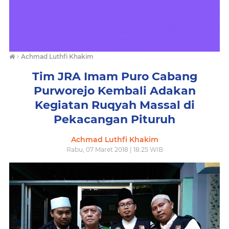
›
Achmad Luthfi Khakim
Tim JRA Imam Puro Cabang
Purworejo Kembali Adakan
Kegiatan Ruqyah Massal di
Pekacangan Pituruh
Achmad Luthfi Khakim
Rabu, 07 Maret 2018 | 18:25 WIB