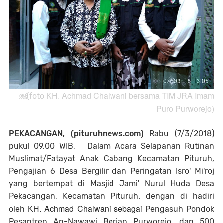
Achmad Chalwani bersama TIM JRA Imam
￼(foto
KH.
Puro Purworejo)
PEKACANGAN, (pituruhnews.com)
Rabu (7/3/2018)
pukul 09.00 WIB, Dalam Acara Selapanan Rutinan
Muslimat/Fatayat Anak Cabang Kecamatan Pituruh,
Pengajian 6 Desa Bergilir dan Peringatan Isro' Mi'roj
yang bertempat di Masjid Jami' Nurul Huda Desa
Pekacangan, Kecamatan Pituruh. dengan di hadiri
Achmad Chalwani sebagai
oleh
Pengasuh Pondok
KH.
Pesantren An-Nawawi Berjan Purworejo. dan 500