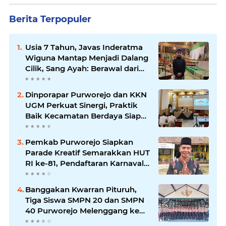
Berita Terpopuler
Usia 7 Tahun, Javas Inderatma
Wiguna Mantap Menjadi Dalang
Cilik, Sang Ayah: Berawal dari
Menonton Wayang di YouTube
Dinporapar Purworejo dan KKN
UGM Perkuat Sinergi, Praktik
Baik Kecamatan Berdaya Siap
Direplikasi
Pemkab Purworejo Siapkan
Parade Kreatif Semarakkan HUT
RI ke-81, Pendaftaran Karnaval
Resmi Dibuka
Banggakan Kwarran Pituruh,
Tiga Siswa SMPN 20 dan SMPN
40 Purworejo Melenggang ke
Jamnas Cibubur