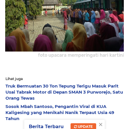
foto upacara memperingati hari kartini
Lihat juga
Truk Bermuatan 30 Ton Tepung Terigu Masuk Parit
Usai Tabrak Motor di Depan SMAN 3 Purworejo, Satu
Orang Tewas
Sosok Mbah Santoso, Pengantin Viral di KUA
Kaligesing yang Menikahi Nanik Terpaut Usia 49
Tahun
×
Berita Terbaru
UPDATE