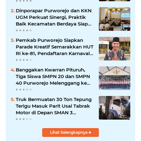
Menonton Wayang di YouTube
Dinporapar Purworejo dan KKN
UGM Perkuat Sinergi, Praktik
Baik Kecamatan Berdaya Siap
Direplikasi
Pemkab Purworejo Siapkan
Parade Kreatif Semarakkan HUT
RI ke-81, Pendaftaran Karnaval
Resmi Dibuka
Banggakan Kwarran Pituruh,
Tiga Siswa SMPN 20 dan SMPN
40 Purworejo Melenggang ke
Jamnas Cibubur
Truk Bermuatan 30 Ton Tepung
Terigu Masuk Parit Usai Tabrak
Motor di Depan SMAN 3
Purworejo, Satu Orang Tewas
Lihat Selengkapnya