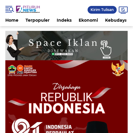
Kirim Tulisan
Home
Terpopuler
Indeks
Ekonomi
Kebudayaan