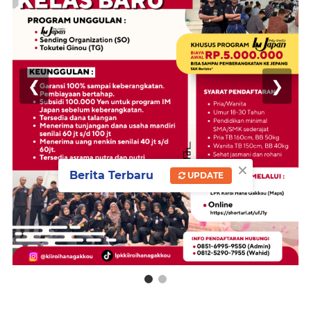
❮
❯
×
Berita Terbaru
UPDATE