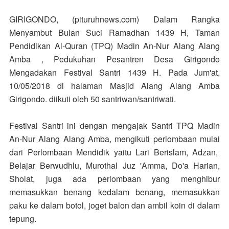
GIRIGONDO, (pituruhnews.com)
Dalam Rangka
Menyambut Bulan Suci Ramadhan 1439 H, Taman
Pendidikan Al-Quran (TPQ)
Madin An-Nur Alang Alang
Amba
, Pedukuhan Pesantren Desa Girigondo
Mengadakan Festival Santri 1439 H. Pada Jum'at,
10/05/2018 di halaman Masjid Alang Alang Amba
Girigondo. diikuti oleh 50 santriwan/santriwati.
Festival Santri ini dengan mengajak Santri TPQ
Madin
An-Nur Alang Alang Amba, mengikuti perlombaan mulai
dari Perlombaan Mendidik yaitu Lari Berislam, Adzan,
Belajar Berwudhlu, Murothal Juz 'Amma, Do'a Harian,
Sholat, juga ada perlombaan yang menghibur
memasukkan benang kedalam benang, memasukkan
paku ke dalam botol, joget balon dan ambil koin di dalam
tepung.