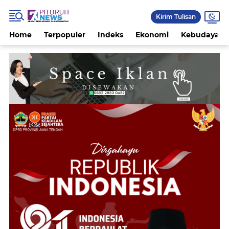
Kirim Tulisan
Home
Terpopuler
Indeks
Ekonomi
Kebudayaan