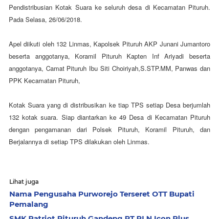
Pendistribusian Kotak Suara ke seluruh desa di Kecamatan Pituruh.
Pada Selasa, 26/06/2018.
Apel diikuti oleh 132 Linmas, Kapolsek Pituruh AKP Junani Jumantoro
beserta anggotanya, Koramil Pituruh Kapten Inf Ariyadi beserta
anggotanya, Camat Pituruh
Ibu Siti Choiriyah,S.STP.MM, Panwas dan
PPK Kecamatan Pituruh,
Kotak Suara yang di distribusikan ke tiap TPS setiap Desa berjumlah
132 kotak suara. Siap diantarkan ke 49 Desa di Kecamatan Pituruh
dengan pengamanan dari Polsek Pituruh, Koramil Pituruh, dan
Berjalannya di setiap TPS dilakukan oleh Linmas.
Lihat juga
Nama Pengusaha Purworejo Terseret OTT Bupati
Pemalang
SMK Patriot Pituruh Gandeng PT PLN Icon Plus,