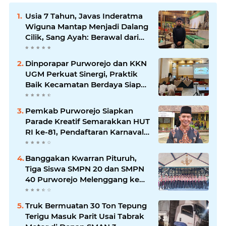
Usia 7 Tahun, Javas Inderatma
Wiguna Mantap Menjadi Dalang
Cilik, Sang Ayah: Berawal dari
Menonton Wayang di YouTube
Dinporapar Purworejo dan KKN
UGM Perkuat Sinergi, Praktik
Baik Kecamatan Berdaya Siap
Direplikasi
Pemkab Purworejo Siapkan
Parade Kreatif Semarakkan HUT
RI ke-81, Pendaftaran Karnaval
Resmi Dibuka
Banggakan Kwarran Pituruh,
Tiga Siswa SMPN 20 dan SMPN
40 Purworejo Melenggang ke
Jamnas Cibubur
Truk Bermuatan 30 Ton Tepung
Terigu Masuk Parit Usai Tabrak