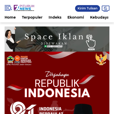
Kirim Tulisan
Home
Terpopuler
Indeks
Ekonomi
Kebudayaan