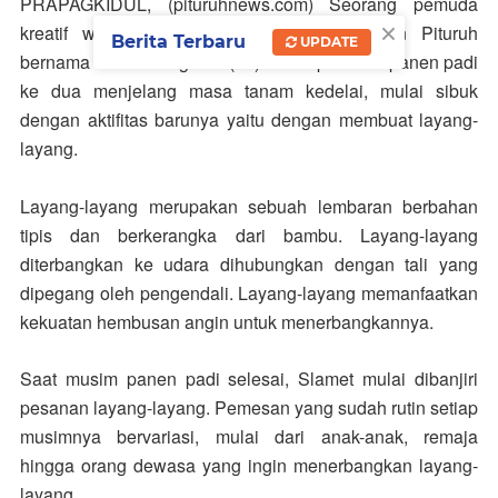
PRAPAGKIDUL, (pituruhnews.com)
Seorang pemuda
×
kreatif warga Desa Prapagkidul, Kecamatan Pituruh
Berita Terbaru
UPDATE
bernama Slamet Nugroho (19) disetiap musim panen padi
ke dua menjelang masa tanam kedelai, mulai sibuk
dengan aktifitas barunya yaitu dengan membuat layang-
layang.
Layang-layang merupakan sebuah lembaran berbahan
tipis dan berkerangka dari bambu. Layang-layang
diterbangkan ke udara dihubungkan dengan tali yang
dipegang oleh pengendali. Layang-layang memanfaatkan
kekuatan hembusan angin untuk menerbangkannya.
Saat musim panen padi selesai, Slamet mulai dibanjiri
pesanan layang-layang. Pemesan yang sudah rutin setiap
musimnya bervariasi, mulai dari anak-anak, remaja
hingga orang dewasa yang ingin menerbangkan layang-
layang.