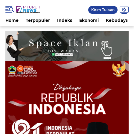
Kirim Tulisan
Home
Terpopuler
Indeks
Ekonomi
Kebudayaan