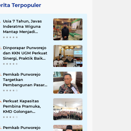
rita Terpopuler
Usia 7 Tahun, Javas
Inderatma Wiguna
Mantap Menjadi
Dalang Cilik, Sang
Ayah: Berawal dari
Menonton Wayang di
Dinporapar Purworejo
YouTube
dan KKN UGM Perkuat
Sinergi, Praktik Baik
Kecamatan Berdaya
Siap Direplikasi
Pemkab Purworejo
Targetkan
Pembangunan Pasar
Kutoarjo Dimulai 2027,
Siapkan Studi
Kelayakan hingga
Perkuat Kapasitas
DED
Pembina Pramuka,
KMD Golongan
Penggalang Pituruh
Resmi Dimulai
Pemkab Purworejo