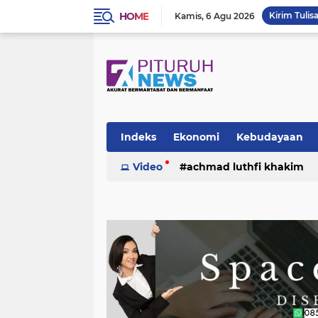
HOME
Kirim Tulis
Kamis
6 Agu 2026
Indeks
Ekonomi
Kebudayaan
Video
achmad luthfi khakim
politik
puisi
sosok
umk