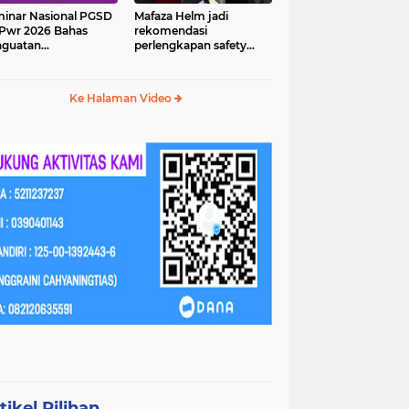
inar Nasional PGSD
Mafaza Helm jadi
Pwr 2026 Bahas
rekomendasi
nguatan
perlengkapan safety
erampilan Abad 21
wajib untuk
perjalananmu!
Ke Halaman Video
tikel Pilihan