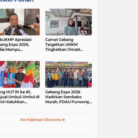
kUKMP Apresiasi
Camat Gebang
ang Expo 2026,
Targetkan UMKM
ilai Mampu
Tingkatkan Omzet
ngkrak UMKM dan
Lewat Gebang Expo
rakkan Ekonomi
2026
al
ang HUT RI ke-81,
Gebang Expo 2026
jual Umbul-Umbul di
Hadirkan Sembako
iri Keluhkan
Murah, PDAU Purworejo
inya Pembeli,
Perkuat Upaya
gerus Penjualan
Pengendalian Inflasi
ine
Daerah
Ke Halaman Ekonomi