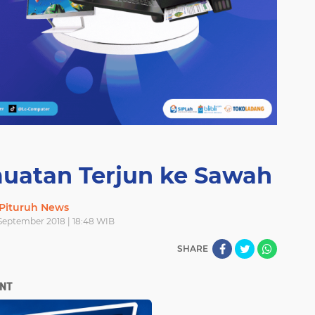
muatan Terjun ke Sawah
Pituruh News
 September 2018 | 18:48 WIB
SHARE
NT