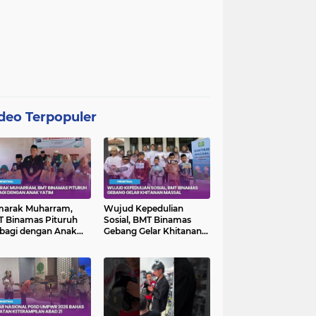
deo Terpopuler
marak Muharram,
Wujud Kepedulian
 Binamas Pituruh
Sosial, BMT Binamas
bagi dengan Anak
Gebang Gelar Khitanan
im
Massal