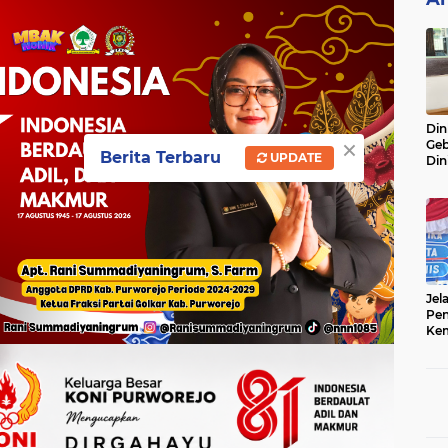
Din
×
Geb
Berita Terbaru
UPDATE
Din
Do
Ge
Lok
Jel
Pen
Kem
Sep
Ter
Onl