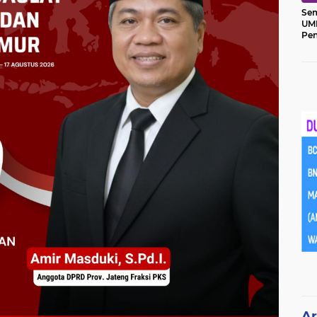
Sem
UM
Pe
Ket
Ar