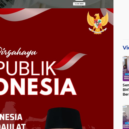
Vi
Se
BMT
Ber
Yat