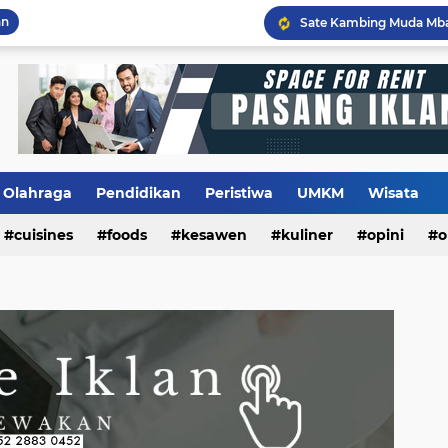
an
Flashback Program PITU
Olahraga
Pendidikan
Peristiwa
UMKM
Wisata
cuisines
foods
kesawen
kuliner
opini
o
m