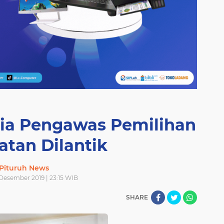
tia Pengawas Pemilihan
tan Dilantik
Pituruh News
 Desember 2019 | 23:15 WIB
SHARE