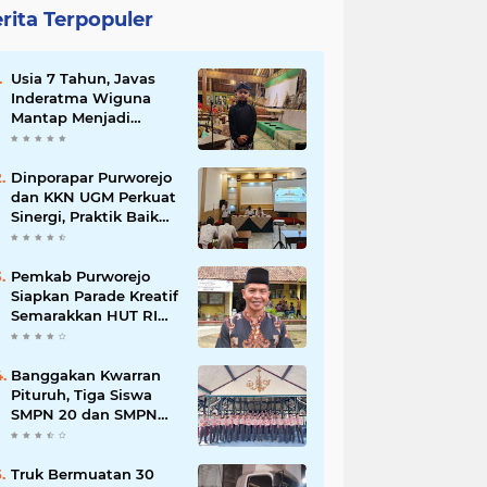
rita Terpopuler
Usia 7 Tahun, Javas
Inderatma Wiguna
Mantap Menjadi
Dalang Cilik, Sang
Ayah: Berawal dari
Menonton Wayang di
Dinporapar Purworejo
YouTube
dan KKN UGM Perkuat
Sinergi, Praktik Baik
Kecamatan Berdaya
Siap Direplikasi
Pemkab Purworejo
Siapkan Parade Kreatif
Semarakkan HUT RI
ke-81, Pendaftaran
Karnaval Resmi
Dibuka
Banggakan Kwarran
Pituruh, Tiga Siswa
SMPN 20 dan SMPN
40 Purworejo
Melenggang ke
Jamnas Cibubur
Truk Bermuatan 30