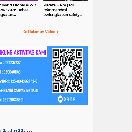
inar Nasional PGSD
Mafaza Helm jadi
Pwr 2026 Bahas
rekomendasi
nguatan
perlengkapan safety
erampilan Abad 21
wajib untuk
perjalananmu!
Ke Halaman Video
tikel Pilihan