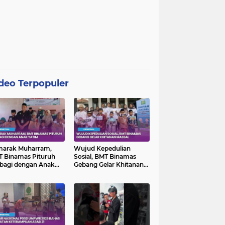
deo Terpopuler
marak Muharram,
Wujud Kepedulian
 Binamas Pituruh
Sosial, BMT Binamas
bagi dengan Anak
Gebang Gelar Khitanan
im
Massal