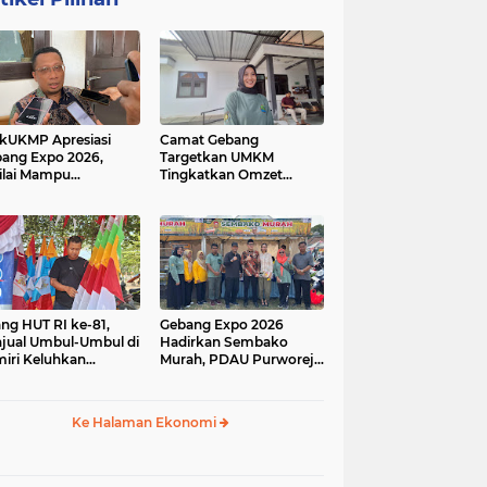
kUKMP Apresiasi
Camat Gebang
ang Expo 2026,
Targetkan UMKM
ilai Mampu
Tingkatkan Omzet
ngkrak UMKM dan
Lewat Gebang Expo
rakkan Ekonomi
2026
al
ang HUT RI ke-81,
Gebang Expo 2026
jual Umbul-Umbul di
Hadirkan Sembako
iri Keluhkan
Murah, PDAU Purworejo
inya Pembeli,
Perkuat Upaya
gerus Penjualan
Pengendalian Inflasi
ine
Daerah
Ke Halaman Ekonomi