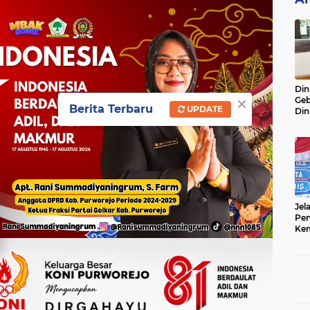
Din
×
Geb
Berita Terbaru
UPDATE
Din
Do
Ge
Lok
Jel
Pen
Kem
Sep
Ter
Onl