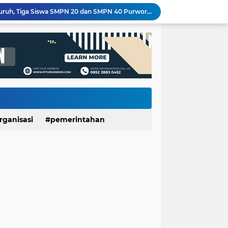
PT Unggulrejo Wasono Dilanda Kebakaran, Tiga Korban Dilaporkan Alami Luka
Meriahkan HUT RI ke-81, SDN Luwenglor Sabet Juara 1 Turnamen Mini Soccer SD Se-Kecamatan Pituruh
Kemarau Picu Krisis Air Bersih, SDN Munggangsari dan Warga Kaligintung Berharap Pasokan Air Rutin
LUNGAN Yuli–Dion: Sejauh Mana Realisasinya?
Expo HUT ke-61 Yonif 412/BES Purworejo 2026 Resmi Dibuka, Pererat Sinergi TNI dan Masyarakat Lewat Beragam Hiburan
Sekolah Ayah Angkatan 3 SDIT Ulul Albab 01 Purworejo Dorong Peran Ayah dalam Pengasuhan Anak
KKN UNDIP Edukasi Warga Desa Dalangan Bangun Keluarga Harmonis dan Cegah KDRT
500 Mesin Produksi Terdampak, Kebakaran PT Unggulrejo Wasono Sebabkan Kerugian Ratusan Juta
Seru dan Penuh Keakraban! Antusiasme Siswa SMPN 20 Purworejo Ikuti Perkemahan Penerimaan Penggalang Baru 2026
rganisasi
pemerintahan
Banggakan Kwarran Pituruh, Tiga Siswa SMPN 20 dan SMPN 40 Purworejo Melenggang ke Jamnas Cibubur