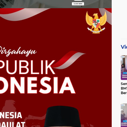
Vi
Se
BMT
Ber
Yat