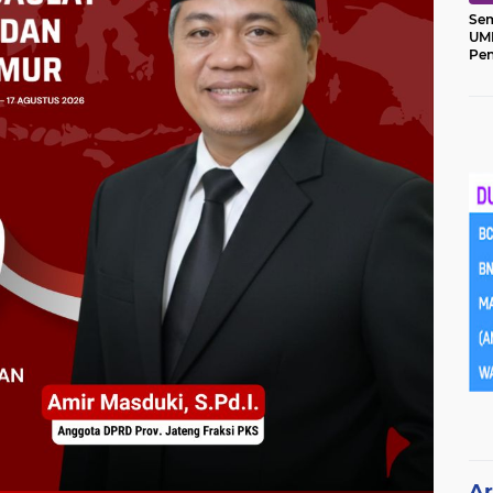
Sem
UM
Pe
Ket
Ar