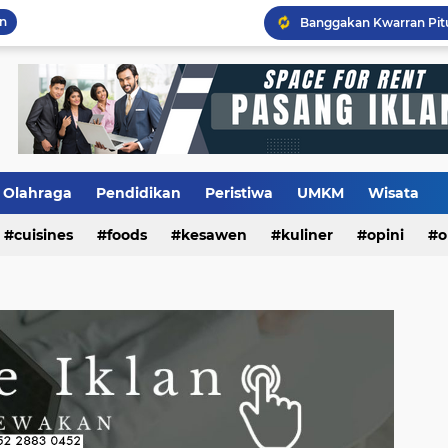
an
Flashback Program PITU
Olahraga
Pendidikan
Peristiwa
UMKM
Wisata
cuisines
foods
kesawen
kuliner
opini
o
m