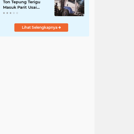
Ton Tepung Terigu
Masuk Parit Usai
Tabrak Motor di Depan
SMAN 3 Purworejo,
Satu Orang Tewas
Lihat Selengkapnya