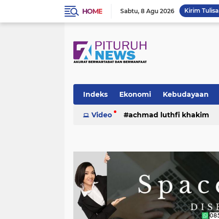
HOME
Kirim Tulis
Sabtu
8 Agu 2026
Indeks
Ekonomi
Kebudayaan
Video
achmad luthfi khakim
politik
puisi
sosok
umk