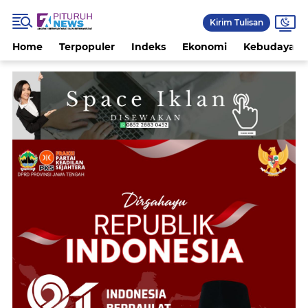
Kirim Tulisan
Home
Terpopuler
Indeks
Ekonomi
Kebudayaan