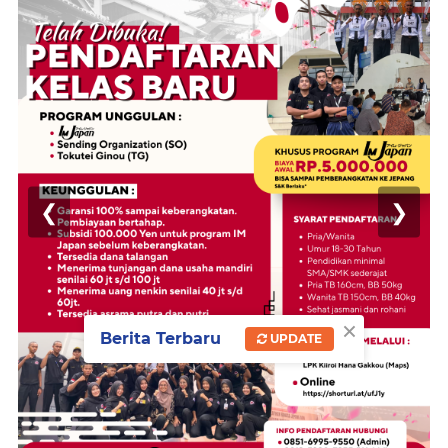
❮
❯
×
Berita Terbaru
UPDATE