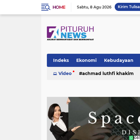
HOME
Kirim Tulis
Sabtu
8 Agu 2026
Indeks
Ekonomi
Kebudayaan
Video
achmad luthfi khakim
politik
puisi
sosok
umk