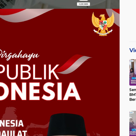
Vi
Se
BMT
Ber
Yat