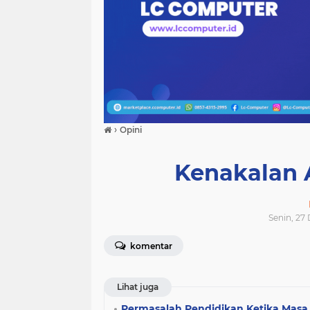
›
Opini
Kenakalan 
Senin, 27
komentar
Lihat juga
Permasalah Pendidikan Ketika Mas