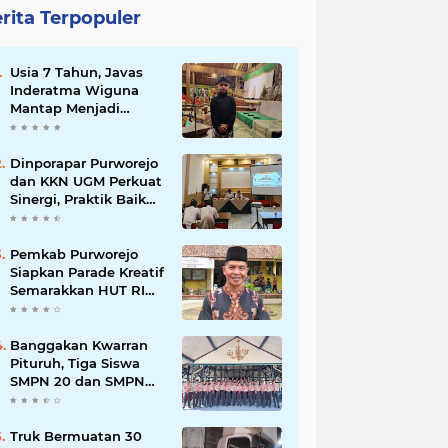
rita Terpopuler
Usia 7 Tahun, Javas
Inderatma Wiguna
Mantap Menjadi
Dalang Cilik, Sang
Ayah: Berawal dari
Menonton Wayang di
Dinporapar Purworejo
YouTube
dan KKN UGM Perkuat
Sinergi, Praktik Baik
Kecamatan Berdaya
Siap Direplikasi
Pemkab Purworejo
Siapkan Parade Kreatif
Semarakkan HUT RI
ke-81, Pendaftaran
Karnaval Resmi
Dibuka
Banggakan Kwarran
Pituruh, Tiga Siswa
SMPN 20 dan SMPN
40 Purworejo
Melenggang ke
Jamnas Cibubur
Truk Bermuatan 30