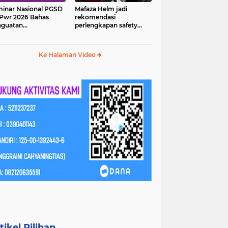
inar Nasional PGSD
Mafaza Helm jadi
Pwr 2026 Bahas
rekomendasi
nguatan
perlengkapan safety
erampilan Abad 21
wajib untuk
perjalananmu!
Ke Halaman Video
tikel Pilihan