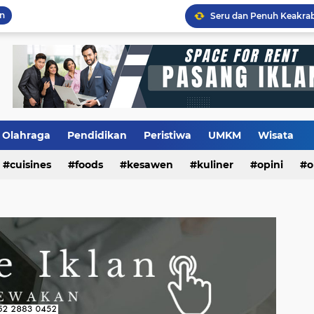
an
Flashback Program PITU
Olahraga
Pendidikan
Peristiwa
UMKM
Wisata
cuisines
foods
kesawen
kuliner
opini
o
m