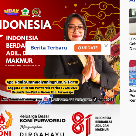
Din
×
Geb
Berita Terbaru
UPDATE
Din
Do
Ge
Lok
Jel
Pen
Kem
Sep
Ter
Onl