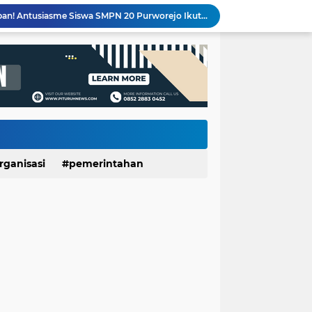
Banggakan Kwarran Pituruh, Tiga Siswa SMPN 20 dan SMPN 40 Purworejo Melenggang ke Jamnas Cibubur
PT Unggulrejo Wasono Dilanda Kebakaran, Tiga Korban Dilaporkan Alami Luka
Meriahkan HUT RI ke-81, SDN Luwenglor Sabet Juara 1 Turnamen Mini Soccer SD Se-Kecamatan Pituruh
Kemarau Picu Krisis Air Bersih, SDN Munggangsari dan Warga Kaligintung Berharap Pasokan Air Rutin
LUNGAN Yuli–Dion: Sejauh Mana Realisasinya?
Expo HUT ke-61 Yonif 412/BES Purworejo 2026 Resmi Dibuka, Pererat Sinergi TNI dan Masyarakat Lewat Beragam Hiburan
Sekolah Ayah Angkatan 3 SDIT Ulul Albab 01 Purworejo Dorong Peran Ayah dalam Pengasuhan Anak
KKN UNDIP Edukasi Warga Desa Dalangan Bangun Keluarga Harmonis dan Cegah KDRT
500 Mesin Produksi Terdampak, Kebakaran PT Unggulrejo Wasono Sebabkan Kerugian Ratusan Juta
rganisasi
pemerintahan
Seru dan Penuh Keakraban! Antusiasme Siswa SMPN 20 Purworejo Ikuti Perkemahan Penerimaan Penggalang Baru 2026