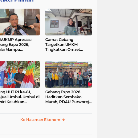
kUKMP Apresiasi
Camat Gebang
ang Expo 2026,
Targetkan UMKM
ilai Mampu
Tingkatkan Omzet
ngkrak UMKM dan
Lewat Gebang Expo
rakkan Ekonomi
2026
al
ang HUT RI ke-81,
Gebang Expo 2026
jual Umbul-Umbul di
Hadirkan Sembako
iri Keluhkan
Murah, PDAU Purworejo
inya Pembeli,
Perkuat Upaya
gerus Penjualan
Pengendalian Inflasi
ine
Daerah
Ke Halaman Ekonomi