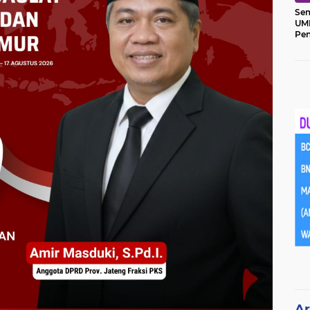
Sem
UM
Pe
Ket
Ar