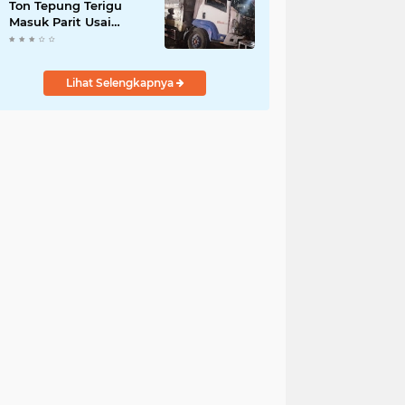
Ton Tepung Terigu
Masuk Parit Usai
Tabrak Motor di Depan
SMAN 3 Purworejo,
Satu Orang Tewas
Lihat Selengkapnya