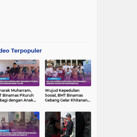
deo Terpopuler
marak Muharram,
Wujud Kepedulian
 Binamas Pituruh
Sosial, BMT Binamas
bagi dengan Anak
Gebang Gelar Khitanan
im
Massal