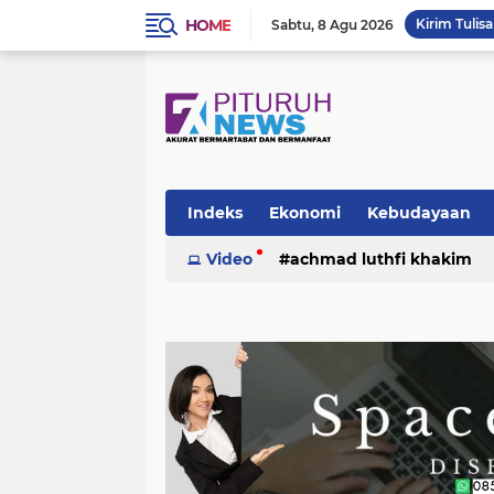
HOME
Kirim Tulis
Sabtu
8 Agu 2026
Indeks
Ekonomi
Kebudayaan
Video
achmad luthfi khakim
politik
puisi
sosok
umk