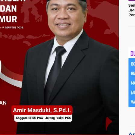
Sem
UM
Pe
Ket
Ar