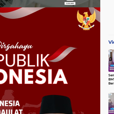
Vi
Se
BMT
Ber
Yat