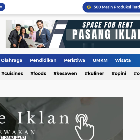
an
Flashback Program PITU
Olahraga
Pendidikan
Peristiwa
UMKM
Wisata
cuisines
foods
kesawen
kuliner
opini
o
m