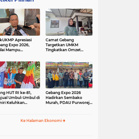
kUKMP Apresiasi
Camat Gebang
ang Expo 2026,
Targetkan UMKM
ilai Mampu
Tingkatkan Omzet
ngkrak UMKM dan
Lewat Gebang Expo
rakkan Ekonomi
2026
al
ang HUT RI ke-81,
Gebang Expo 2026
jual Umbul-Umbul di
Hadirkan Sembako
iri Keluhkan
Murah, PDAU Purworejo
inya Pembeli,
Perkuat Upaya
gerus Penjualan
Pengendalian Inflasi
ine
Daerah
Ke Halaman Ekonomi