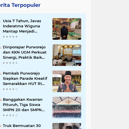
rita Terpopuler
Usia 7 Tahun, Javas
Inderatma Wiguna
Mantap Menjadi
Dalang Cilik, Sang
Ayah: Berawal dari
Menonton Wayang di
Dinporapar Purworejo
YouTube
dan KKN UGM Perkuat
Sinergi, Praktik Baik
Kecamatan Berdaya
Siap Direplikasi
Pemkab Purworejo
Siapkan Parade Kreatif
Semarakkan HUT RI
ke-81, Pendaftaran
Karnaval Resmi
Dibuka
Banggakan Kwarran
Pituruh, Tiga Siswa
SMPN 20 dan SMPN
40 Purworejo
Melenggang ke
Jamnas Cibubur
Truk Bermuatan 30