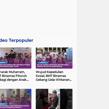
deo Terpopuler
marak Muharram,
Wujud Kepedulian
 Binamas Pituruh
Sosial, BMT Binamas
bagi dengan Anak
Gebang Gelar Khitanan
im
Massal