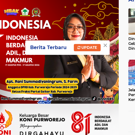
Din
×
Geb
Berita Terbaru
UPDATE
Din
Do
Ge
Lok
Jel
Pen
Kem
Sep
Ter
Onl