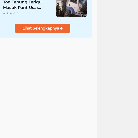
Ton Tepung Terigu
Masuk Parit Usai
Tabrak Motor di Depan
SMAN 3 Purworejo,
Satu Orang Tewas
Lihat Selengkapnya