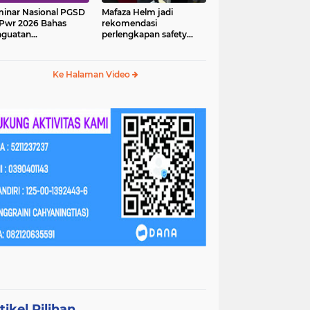
inar Nasional PGSD
Mafaza Helm jadi
Pwr 2026 Bahas
rekomendasi
nguatan
perlengkapan safety
erampilan Abad 21
wajib untuk
perjalananmu!
Ke Halaman Video
tikel Pilihan