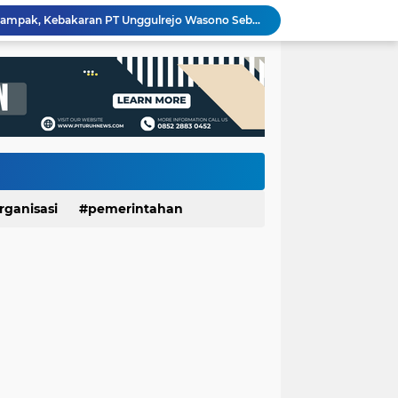
Seru dan Penuh Keakraban! Antusiasme Siswa SMPN 20 Purworejo Ikuti Perkemahan Penerimaan Penggalang Baru 2026
Banggakan Kwarran Pituruh, Tiga Siswa SMPN 20 dan SMPN 40 Purworejo Melenggang ke Jamnas Cibubur
PT Unggulrejo Wasono Dilanda Kebakaran, Tiga Korban Dilaporkan Alami Luka
Meriahkan HUT RI ke-81, SDN Luwenglor Sabet Juara 1 Turnamen Mini Soccer SD Se-Kecamatan Pituruh
Kemarau Picu Krisis Air Bersih, SDN Munggangsari dan Warga Kaligintung Berharap Pasokan Air Rutin
LUNGAN Yuli–Dion: Sejauh Mana Realisasinya?
Kebakaran Rumah di Wonotulus Purworejo, Kerugian Ditaksir Rp100 Juta
Sekolah Ayah Angkatan 3 SDIT Ulul Albab 01 Purworejo Dorong Peran Ayah dalam Pengasuhan Anak
KKN UNDIP Edukasi Warga Desa Dalangan Bangun Keluarga Harmonis dan Cegah KDRT
rganisasi
pemerintahan
500 Mesin Produksi Terdampak, Kebakaran PT Unggulrejo Wasono Sebabkan Kerugian Ratusan Juta