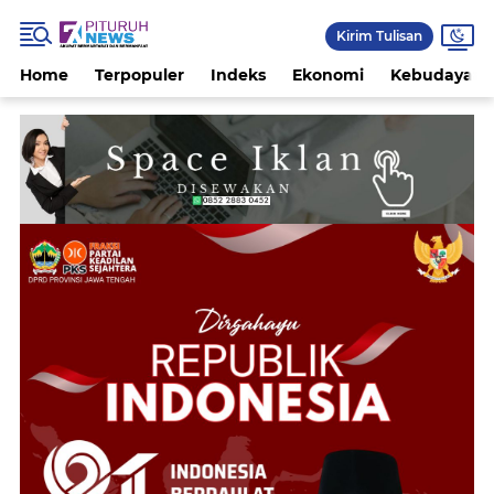
Kirim Tulisan
Home
Terpopuler
Indeks
Ekonomi
Kebudayaan