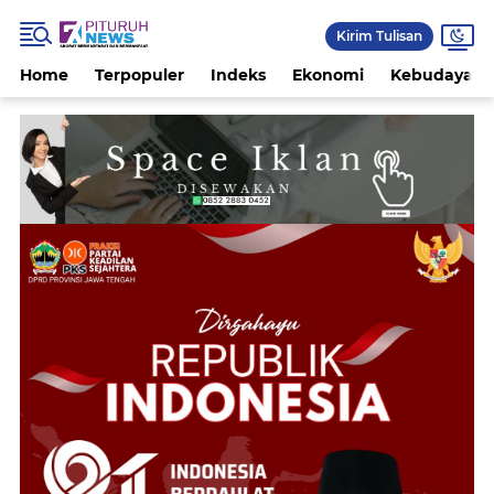
Kirim Tulisan
Home
Terpopuler
Indeks
Ekonomi
Kebudayaan