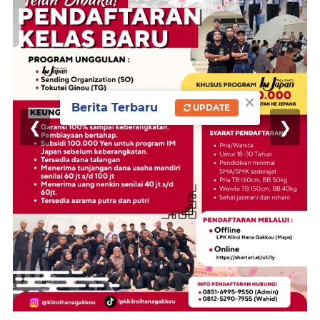
×
Berita Terbaru
UPDATE
❮
❯