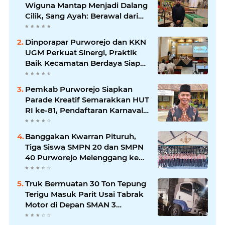
Wiguna Mantap Menjadi Dalang
Cilik, Sang Ayah: Berawal dari
Menonton Wayang di YouTube
Dinporapar Purworejo dan KKN
UGM Perkuat Sinergi, Praktik
Baik Kecamatan Berdaya Siap
Direplikasi
Pemkab Purworejo Siapkan
Parade Kreatif Semarakkan HUT
RI ke-81, Pendaftaran Karnaval
Resmi Dibuka
Banggakan Kwarran Pituruh,
Tiga Siswa SMPN 20 dan SMPN
40 Purworejo Melenggang ke
Jamnas Cibubur
Truk Bermuatan 30 Ton Tepung
Terigu Masuk Parit Usai Tabrak
Motor di Depan SMAN 3
Purworejo, Satu Orang Tewas