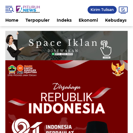
Kirim Tulisan
Home
Terpopuler
Indeks
Ekonomi
Kebudayaan