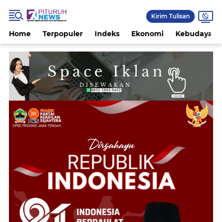
Kirim Tulisan
Home
Terpopuler
Indeks
Ekonomi
Kebudayaan