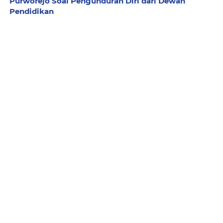
Purworejo Soal Pengunduran Diri dari Dewan
Pendidikan