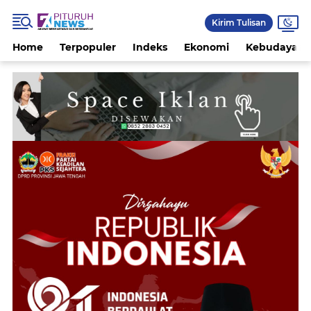
Kirim Tulisan
Home
Terpopuler
Indeks
Ekonomi
Kebudayaan