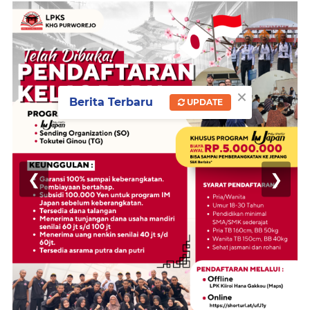
×
Berita Terbaru
UPDATE
❮
❯