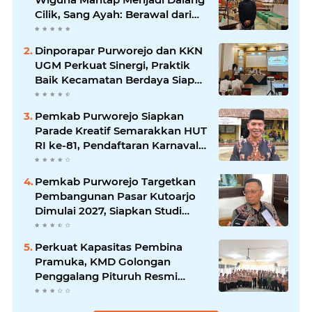
Cilik, Sang Ayah: Berawal dari
Menonton Wayang di YouTube
Dinporapar Purworejo dan KKN
UGM Perkuat Sinergi, Praktik
Baik Kecamatan Berdaya Siap
Direplikasi
Pemkab Purworejo Siapkan
Parade Kreatif Semarakkan HUT
RI ke-81, Pendaftaran Karnaval
Resmi Dibuka
Pemkab Purworejo Targetkan
Pembangunan Pasar Kutoarjo
Dimulai 2027, Siapkan Studi
Kelayakan hingga DED
Perkuat Kapasitas Pembina
Pramuka, KMD Golongan
Penggalang Pituruh Resmi
Dimulai