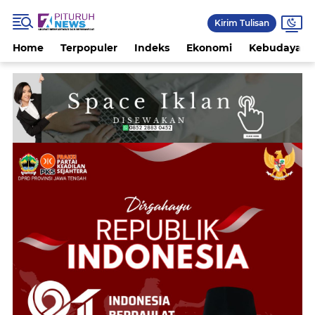
Kirim Tulisan
Home
Terpopuler
Indeks
Ekonomi
Kebudayaan