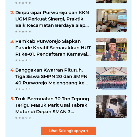
Menonton Wayang di YouTube
Dinporapar Purworejo dan KKN
UGM Perkuat Sinergi, Praktik
Baik Kecamatan Berdaya Siap
Direplikasi
Pemkab Purworejo Siapkan
Parade Kreatif Semarakkan HUT
RI ke-81, Pendaftaran Karnaval
Resmi Dibuka
Banggakan Kwarran Pituruh,
Tiga Siswa SMPN 20 dan SMPN
40 Purworejo Melenggang ke
Jamnas Cibubur
Truk Bermuatan 30 Ton Tepung
Terigu Masuk Parit Usai Tabrak
Motor di Depan SMAN 3
Purworejo, Satu Orang Tewas
Lihat Selengkapnya