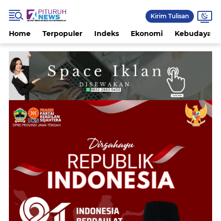
Kirim Tulisan
Home
Terpopuler
Indeks
Ekonomi
Kebudayaan