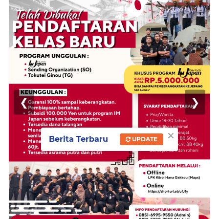
❮
❯
×
Berita Terbaru
UPDATE