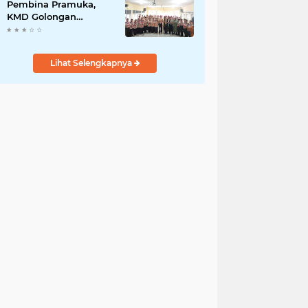
DED
Pembina Pramuka,
KMD Golongan
Penggalang Pituruh
Resmi Dimulai
Lihat Selengkapnya