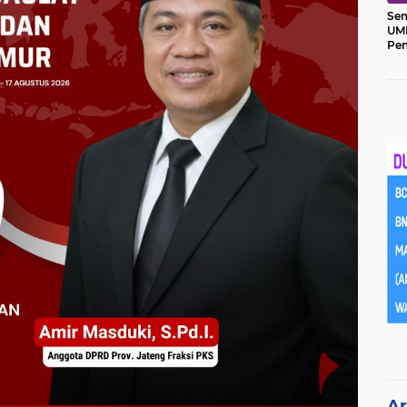
Sem
UM
Pe
Ket
Ar