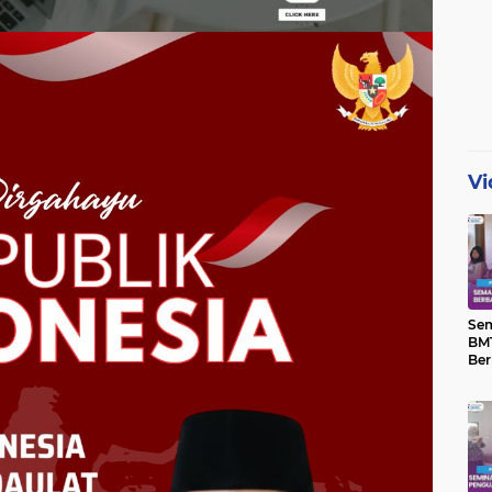
Vi
Se
BMT
Ber
Yat