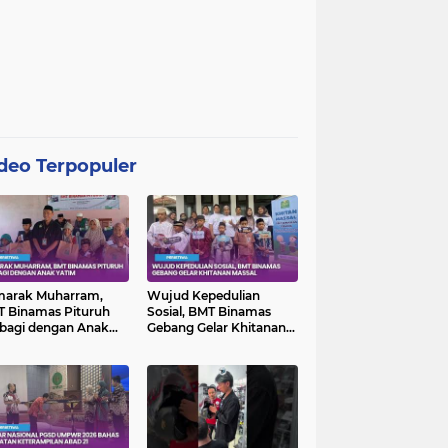
deo Terpopuler
marak Muharram,
Wujud Kepedulian
 Binamas Pituruh
Sosial, BMT Binamas
bagi dengan Anak
Gebang Gelar Khitanan
im
Massal