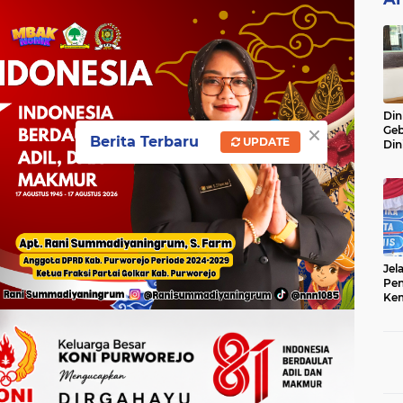
Din
×
Geb
Berita Terbaru
UPDATE
Din
Do
Ge
Lok
Jel
Pen
Kem
Sep
Ter
Onl