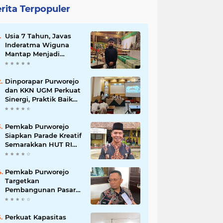
rita Terpopuler
Usia 7 Tahun, Javas
Inderatma Wiguna
Mantap Menjadi
Dalang Cilik, Sang
Ayah: Berawal dari
Menonton Wayang di
Dinporapar Purworejo
YouTube
dan KKN UGM Perkuat
Sinergi, Praktik Baik
Kecamatan Berdaya
Siap Direplikasi
Pemkab Purworejo
Siapkan Parade Kreatif
Semarakkan HUT RI
ke-81, Pendaftaran
Karnaval Resmi
Dibuka
Pemkab Purworejo
Targetkan
Pembangunan Pasar
Kutoarjo Dimulai 2027,
Siapkan Studi
Kelayakan hingga
Perkuat Kapasitas