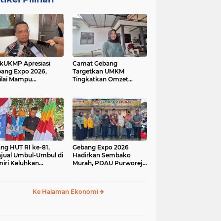
kUKMP Apresiasi
Camat Gebang
ang Expo 2026,
Targetkan UMKM
ilai Mampu
Tingkatkan Omzet
ngkrak UMKM dan
Lewat Gebang Expo
rakkan Ekonomi
2026
al
ang HUT RI ke-81,
Gebang Expo 2026
jual Umbul-Umbul di
Hadirkan Sembako
iri Keluhkan
Murah, PDAU Purworejo
inya Pembeli,
Perkuat Upaya
gerus Penjualan
Pengendalian Inflasi
ine
Daerah
Ke Halaman Ekonomi