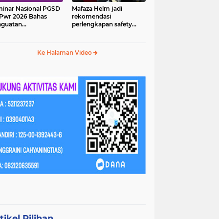
inar Nasional PGSD
Mafaza Helm jadi
Pwr 2026 Bahas
rekomendasi
nguatan
perlengkapan safety
erampilan Abad 21
wajib untuk
perjalananmu!
Ke Halaman Video
tikel Pilihan