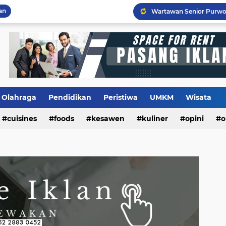
an
Flashback Program PITU
Olahraga
Pendidikan
Peristiwa
UMKM
Wisata
cuisines
foods
kesawen
kuliner
opini
o
m