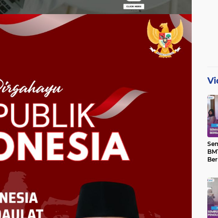
Vi
Se
BMT
Ber
Yat