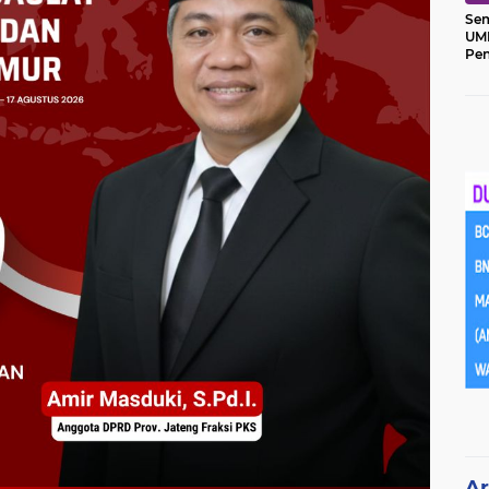
Sem
UM
Pe
Ket
Ar