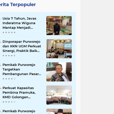
rita Terpopuler
Usia 7 Tahun, Javas
Inderatma Wiguna
Mantap Menjadi
Dalang Cilik, Sang
Ayah: Berawal dari
Menonton Wayang di
Dinporapar Purworejo
YouTube
dan KKN UGM Perkuat
Sinergi, Praktik Baik
Kecamatan Berdaya
Siap Direplikasi
Pemkab Purworejo
Targetkan
Pembangunan Pasar
Kutoarjo Dimulai 2027,
Siapkan Studi
Kelayakan hingga
Perkuat Kapasitas
DED
Pembina Pramuka,
KMD Golongan
Penggalang Pituruh
Resmi Dimulai
Pemkab Purworejo