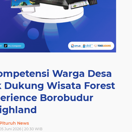
ompetensi Warga Desa
 Dukung Wisata Forest
perience Borobudur
ighland
Pituruh News
05 Juni 2026 | 20:30 WIB