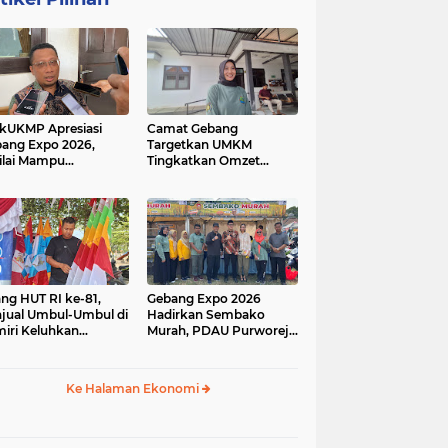
kUKMP Apresiasi
Camat Gebang
ang Expo 2026,
Targetkan UMKM
ilai Mampu
Tingkatkan Omzet
ngkrak UMKM dan
Lewat Gebang Expo
rakkan Ekonomi
2026
al
ang HUT RI ke-81,
Gebang Expo 2026
jual Umbul-Umbul di
Hadirkan Sembako
iri Keluhkan
Murah, PDAU Purworejo
inya Pembeli,
Perkuat Upaya
gerus Penjualan
Pengendalian Inflasi
ine
Daerah
Ke Halaman Ekonomi