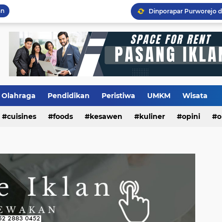
an
Olahraga
Pendidikan
Peristiwa
UMKM
Wisata
cuisines
foods
kesawen
kuliner
opini
o
m