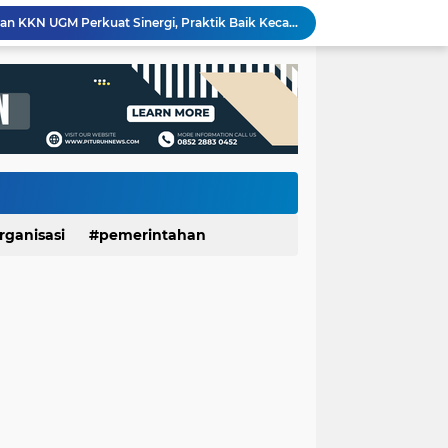
Usia 7 Tahun, Javas Inderatma Wiguna Mantap Menjadi Dalang Cilik, Sang Ayah: Berawal dari Menonton Wayang di YouTube
Suara Anak Jadi Perhatian Pemkab Purworejo, Rembugan Bocah 2026 Dorong Terwujudnya Kabupaten Layak Anak
Ribuan Warga Serbu Irigasi Silekor, Tradisi Gogoh Ikan Tetap Jadi Pesta Rakyat yang Dinanti
Momen HUT RI, Pemkab Purworejo Beri Kesempatan Wajib Pajak Lunasi Tunggakan Tanpa Denda
Berawal dari Bola Seadanya, Pemuda Asli Purworejo yang Kini Berdomisili di Kulon Progo Raih Medali Perak Kejurda III NPCI DIY 2026
DIFA MART Resmi Diluncurkan, Wadah Pemberdayaan Ekonomi Penyandang Disabilitas di Purwodadi
Sate Kambing Muda Mbak Indah, Sajikan Kelezatan Khas dengan Daging Empuk dan Bumbu Meresap
Pemerintah Daerah dan Umat Kristiani Perkuat Semangat Toleransi Melalui Pembinaan Persekutuan Doa di Pituruh
Rembugan Bocah Purworejo 2026: Suara Anak Menggema, Dorong Kebijakan yang Lebih Ramah Anak
rganisasi
pemerintahan
Dinporapar Purworejo dan KKN UGM Perkuat Sinergi, Praktik Baik Kecamatan Berdaya Siap Direplikasi