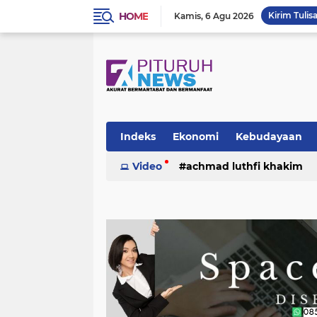
HOME
Kirim Tulis
Kamis
6 Agu 2026
Indeks
Ekonomi
Kebudayaan
Video
achmad luthfi khakim
politik
puisi
sosok
umk