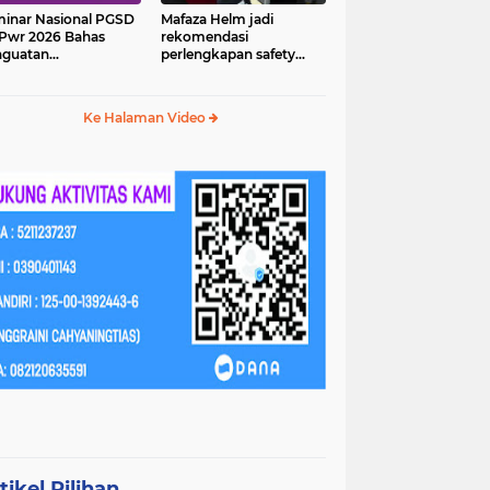
inar Nasional PGSD
Mafaza Helm jadi
Pwr 2026 Bahas
rekomendasi
nguatan
perlengkapan safety
erampilan Abad 21
wajib untuk
perjalananmu!
Ke Halaman Video
tikel Pilihan