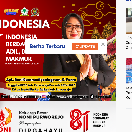
Din
×
Geb
Berita Terbaru
UPDATE
Din
Do
Ge
Lok
Jel
Pen
Kem
Sep
Ter
Onl