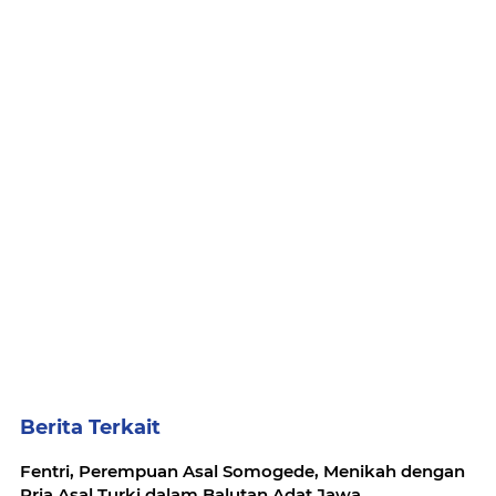
Berita Terkait
Fentri, Perempuan Asal Somogede, Menikah dengan
Pria Asal Turki dalam Balutan Adat Jawa