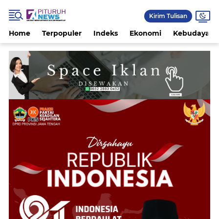
Kirim Tulisan
Home
Terpopuler
Indeks
Ekonomi
Kebudayaan