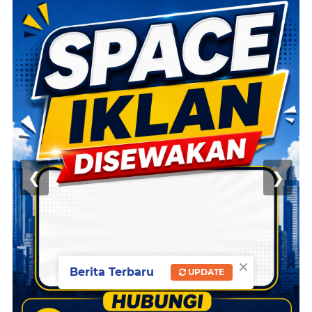
❮
❯
×
Berita Terbaru
UPDATE