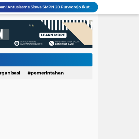
Banggakan Kwarran Pituruh, Tiga Siswa SMPN 20 dan SMPN 40 Purworejo Melenggang ke Jamnas Cibubur
PT Unggulrejo Wasono Dilanda Kebakaran, Tiga Korban Dilaporkan Alami Luka
Meriahkan HUT RI ke-81, SDN Luwenglor Sabet Juara 1 Turnamen Mini Soccer SD Se-Kecamatan Pituruh
Kemarau Picu Krisis Air Bersih, SDN Munggangsari dan Warga Kaligintung Berharap Pasokan Air Rutin
LUNGAN Yuli–Dion: Sejauh Mana Realisasinya?
Expo HUT ke-61 Yonif 412/BES Purworejo 2026 Resmi Dibuka, Pererat Sinergi TNI dan Masyarakat Lewat Beragam Hiburan
Sekolah Ayah Angkatan 3 SDIT Ulul Albab 01 Purworejo Dorong Peran Ayah dalam Pengasuhan Anak
KKN UNDIP Edukasi Warga Desa Dalangan Bangun Keluarga Harmonis dan Cegah KDRT
500 Mesin Produksi Terdampak, Kebakaran PT Unggulrejo Wasono Sebabkan Kerugian Ratusan Juta
rganisasi
pemerintahan
Seru dan Penuh Keakraban! Antusiasme Siswa SMPN 20 Purworejo Ikuti Perkemahan Penerimaan Penggalang Baru 2026