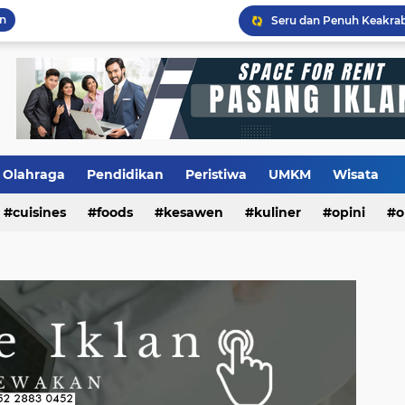
an
Flashback Program PITU
Olahraga
Pendidikan
Peristiwa
UMKM
Wisata
cuisines
foods
kesawen
kuliner
opini
o
m