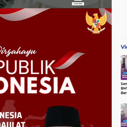
Vi
Se
BMT
Ber
Yat