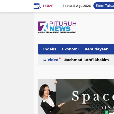
HOME
Kirim Tulis
Sabtu
8 Agu 2026
Indeks
Ekonomi
Kebudayaan
Video
achmad luthfi khakim
politik
puisi
sosok
umk