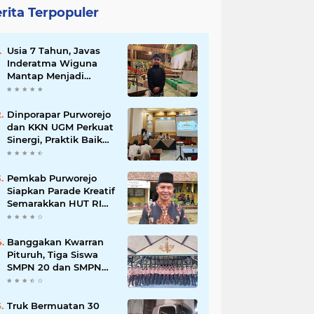
rita Terpopuler
Usia 7 Tahun, Javas
Inderatma Wiguna
Mantap Menjadi
Dalang Cilik, Sang
Ayah: Berawal dari
Menonton Wayang di
Dinporapar Purworejo
YouTube
dan KKN UGM Perkuat
Sinergi, Praktik Baik
Kecamatan Berdaya
Siap Direplikasi
Pemkab Purworejo
Siapkan Parade Kreatif
Semarakkan HUT RI
ke-81, Pendaftaran
Karnaval Resmi
Dibuka
Banggakan Kwarran
Pituruh, Tiga Siswa
SMPN 20 dan SMPN
40 Purworejo
Melenggang ke
Jamnas Cibubur
Truk Bermuatan 30