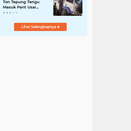
Ton Tepung Terigu
Masuk Parit Usai
Tabrak Motor di Depan
SMAN 3 Purworejo,
Satu Orang Tewas
Lihat Selengkapnya