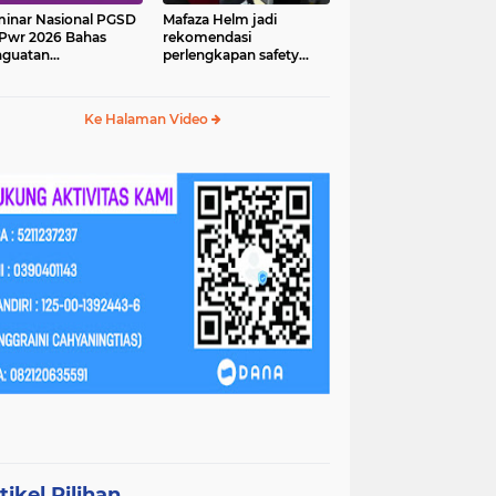
inar Nasional PGSD
Mafaza Helm jadi
Pwr 2026 Bahas
rekomendasi
nguatan
perlengkapan safety
erampilan Abad 21
wajib untuk
perjalananmu!
Ke Halaman Video
tikel Pilihan