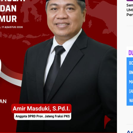
Sem
UM
Pe
Ket
Ar