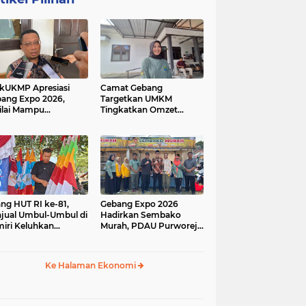
kUKMP Apresiasi
Camat Gebang
ang Expo 2026,
Targetkan UMKM
ilai Mampu
Tingkatkan Omzet
ngkrak UMKM dan
Lewat Gebang Expo
rakkan Ekonomi
2026
al
ang HUT RI ke-81,
Gebang Expo 2026
jual Umbul-Umbul di
Hadirkan Sembako
iri Keluhkan
Murah, PDAU Purworejo
inya Pembeli,
Perkuat Upaya
gerus Penjualan
Pengendalian Inflasi
ine
Daerah
Ke Halaman Ekonomi