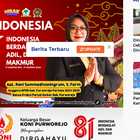
Din
×
Geb
Berita Terbaru
UPDATE
Din
Do
Ge
Lok
Jel
Pen
Kem
Sep
Ter
Onl