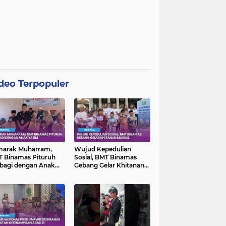
deo Terpopuler
marak Muharram,
Wujud Kepedulian
 Binamas Pituruh
Sosial, BMT Binamas
bagi dengan Anak
Gebang Gelar Khitanan
im
Massal