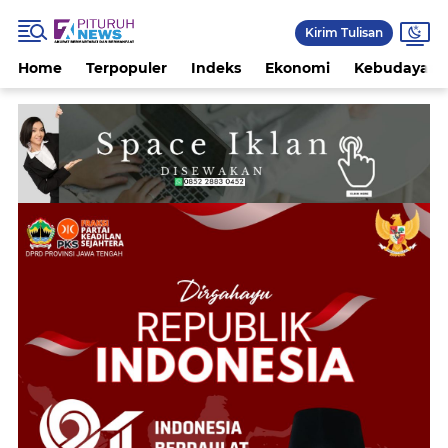
Kirim Tulisan
Home
Terpopuler
Indeks
Ekonomi
Kebudayaan