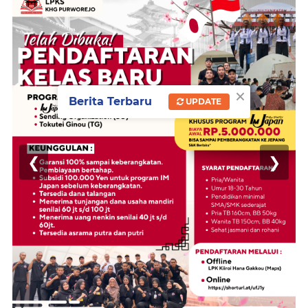
×
Berita Terbaru
UPDATE
❮
❯