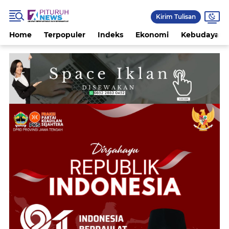
Kirim Tulisan
Home
Terpopuler
Indeks
Ekonomi
Kebudayaan