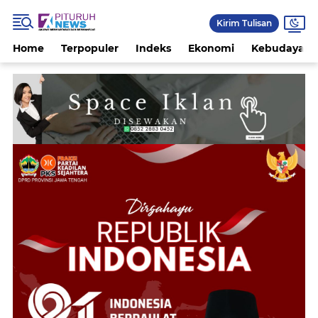
Kirim Tulisan
Home
Terpopuler
Indeks
Ekonomi
Kebudayaan