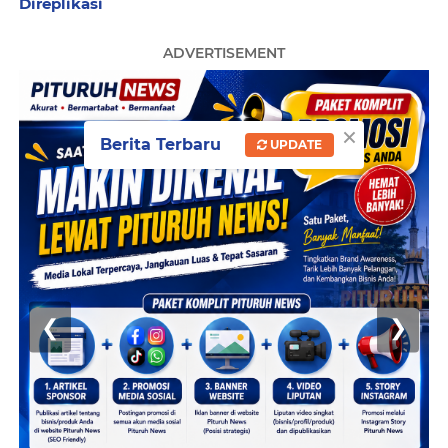
Direplikasi
ADVERTISEMENT
×
Berita Terbaru
UPDATE
❮
❯