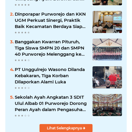
Menonton Wayang di YouTube
Dinporapar Purworejo dan KKN
UGM Perkuat Sinergi, Praktik
Baik Kecamatan Berdaya Siap
Direplikasi
Banggakan Kwarran Pituruh,
Tiga Siswa SMPN 20 dan SMPN
40 Purworejo Melenggang ke
Jamnas Cibubur
PT Unggulrejo Wasono Dilanda
Kebakaran, Tiga Korban
Dilaporkan Alami Luka
Sekolah Ayah Angkatan 3 SDIT
Ulul Albab 01 Purworejo Dorong
Peran Ayah dalam Pengasuhan
Anak
Lihat Selengkapnya