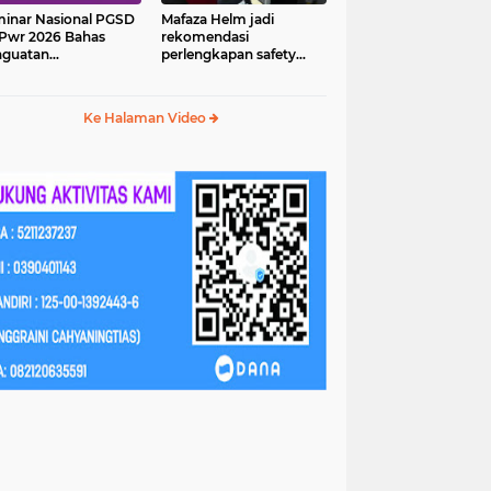
inar Nasional PGSD
Mafaza Helm jadi
Pwr 2026 Bahas
rekomendasi
nguatan
perlengkapan safety
erampilan Abad 21
wajib untuk
perjalananmu!
Ke Halaman Video