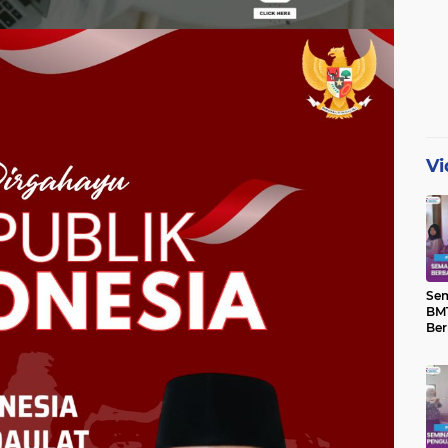
Vi
Se
BMT
Ber
Yat