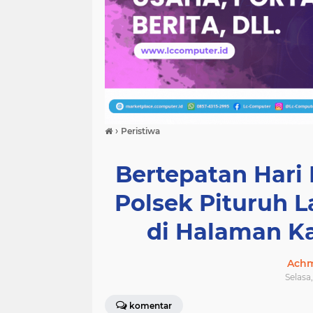
›
Peristiwa
Bertepatan Hari 
Polsek Pituruh L
di Halaman Ka
Achm
Selasa,
komentar