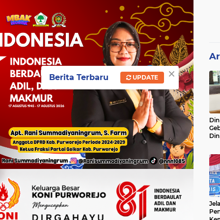
Ar
×
Berita Terbaru
UPDATE
Din
Geb
Din
Do
Ge
Lok
Jel
Pen
Kem