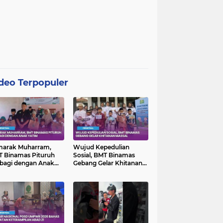
deo Terpopuler
marak Muharram,
Wujud Kepedulian
 Binamas Pituruh
Sosial, BMT Binamas
bagi dengan Anak
Gebang Gelar Khitanan
im
Massal