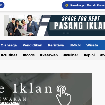
an
Olahraga
Pendidikan
Peristiwa
UMKM
Wisata
cuisines
foods
kesawen
kuliner
opini
o
m