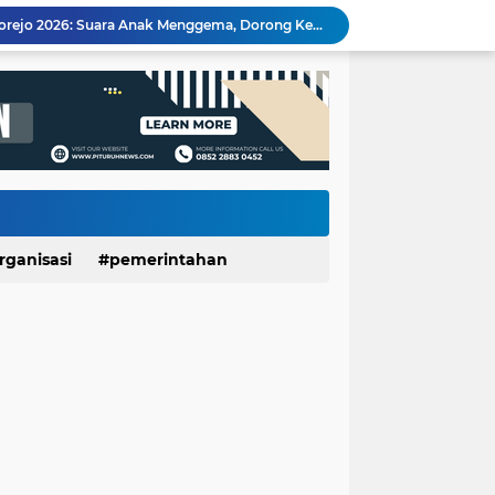
Dinporapar Purworejo dan KKN UGM Perkuat Sinergi, Praktik Baik Kecamatan Berdaya Siap Direplikasi
Usia 7 Tahun, Javas Inderatma Wiguna Mantap Menjadi Dalang Cilik, Sang Ayah: Berawal dari Menonton Wayang di YouTube
Suara Anak Jadi Perhatian Pemkab Purworejo, Rembugan Bocah 2026 Dorong Terwujudnya Kabupaten Layak Anak
Ribuan Warga Serbu Irigasi Silekor, Tradisi Gogoh Ikan Tetap Jadi Pesta Rakyat yang Dinanti
Wartawan Senior Purworejo Bambang Yoso Tutup Usia, Kepergiannya Tinggalkan Duka Mendalam
Layanan Cathlab Resmi Beroperasi di RSUD dr Tjitrowardojo, Pasien Jantung Purworejo Kini Tak Perlu Jauh Berobat
Sidang Gugatan dan Eksekusi Dijadwalkan Bersamaan, Pemkab Purworejo Minta PN Tunda Eksekusi Ponpes Minhajut Tholibin
Sate Kambing Muda Mbak Indah, Sajikan Kelezatan Khas dengan Daging Empuk dan Bumbu Meresap
Pemerintah Daerah dan Umat Kristiani Perkuat Semangat Toleransi Melalui Pembinaan Persekutuan Doa di Pituruh
rganisasi
pemerintahan
Rembugan Bocah Purworejo 2026: Suara Anak Menggema, Dorong Kebijakan yang Lebih Ramah Anak