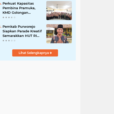
Kelayakan hingga
Perkuat Kapasitas
DED
Pembina Pramuka,
KMD Golongan
Penggalang Pituruh
Resmi Dimulai
Pemkab Purworejo
Siapkan Parade Kreatif
Semarakkan HUT RI
ke-81, Pendaftaran
Karnaval Resmi
Dibuka
Lihat Selengkapnya