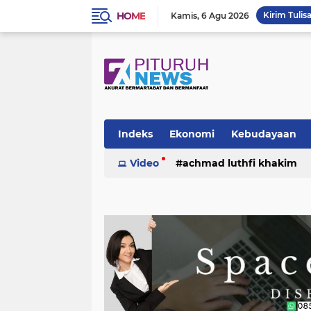
HOME
Kirim Tulis
Kamis
6 Agu 2026
Indeks
Ekonomi
Kebudayaan
Video
achmad luthfi khakim
politik
puisi
sosok
umk