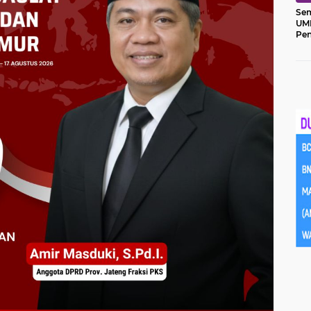
Sem
UM
Pe
Ket