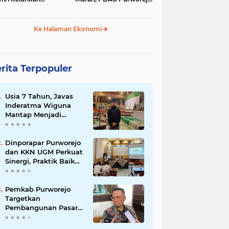
inya Pembeli,
Perkuat Upaya
gerus Penjualan
Pengendalian Inflasi
ine
Daerah
Ke Halaman Ekonomi
rita Terpopuler
Usia 7 Tahun, Javas
Inderatma Wiguna
Mantap Menjadi
Dalang Cilik, Sang
Ayah: Berawal dari
Menonton Wayang di
Dinporapar Purworejo
YouTube
dan KKN UGM Perkuat
Sinergi, Praktik Baik
Kecamatan Berdaya
Siap Direplikasi
Pemkab Purworejo
Targetkan
Pembangunan Pasar
Kutoarjo Dimulai 2027,
Siapkan Studi