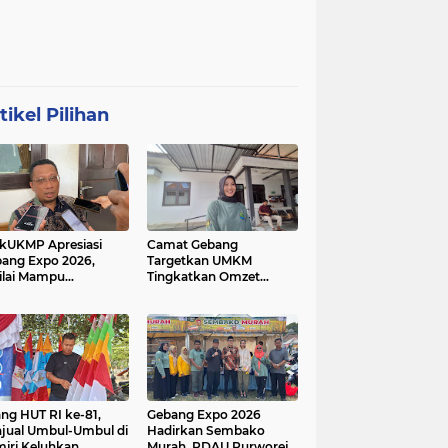
tikel Pilihan
kUKMP Apresiasi
Camat Gebang
ang Expo 2026,
Targetkan UMKM
ilai Mampu
Tingkatkan Omzet
ngkrak UMKM dan
Lewat Gebang Expo
rakkan Ekonomi
2026
al
ang HUT RI ke-81,
Gebang Expo 2026
jual Umbul-Umbul di
Hadirkan Sembako
iri Keluhkan
Murah, PDAU Purworejo