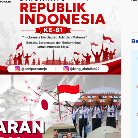
Sep
Ter
Onl
Be